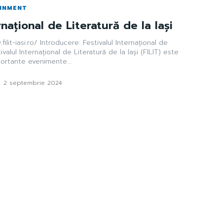
AINMENT
rnațional de Literatură de la Iași
ilit-iasi.ro/ Introducere: Festivalul Internațional de
tivalul Internațional de Literatură de la Iași (FILIT) este
portante evenimente...
-
2 septembrie 2024