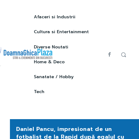
Afaceri si Industrii
Cultura si Entertainment
Diverse Noutati
Home & Deco
Sanatate / Hobby
Tech
Daniel Pancu, impresionat de un
fotbalist de la Rapid după egalul cu