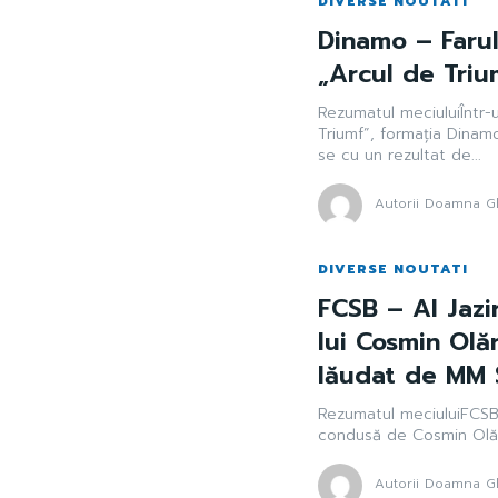
DIVERSE NOUTATI
Dinamo – Farul
„Arcul de Triu
Rezumatul meciuluiÎntr-
Triumf”, formația Dinamo
se cu un rezultat de...
Autorii Doamna Gh
DIVERSE NOUTATI
FCSB – Al Jazi
lui Cosmin Olăr
lăudat de MM S
Rezumatul meciuluiFCSB 
condusă de Cosmin Olăro
Autorii Doamna Gh