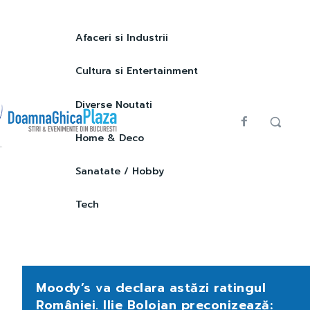
Afaceri si Industrii
Cultura si Entertainment
Diverse Noutati
Home & Deco
Sanatate / Hobby
Tech
Moody’s va declara astăzi ratingul
României. Ilie Bolojan preconizează: