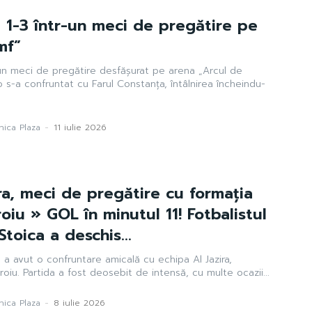
 1-3 într-un meci de pregătire pe
mf”
un meci de pregătire desfășurat pe arena „Arcul de
 s-a confruntat cu Farul Constanța, întâlnirea încheindu-
ica Plaza
-
11 iulie 2026
ra, meci de pregătire cu formația
oiu » GOL în minutul 11! Fotbalistul
toica a deschis...
a avut o confruntare amicală cu echipa Al Jazira,
iu. Partida a fost deosebit de intensă, cu multe ocazii...
ica Plaza
-
8 iulie 2026