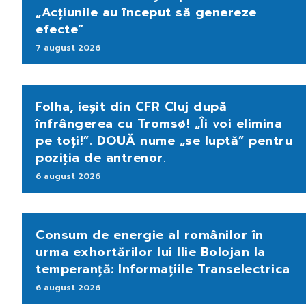
„Acțiunile au început să genereze
efecte”
7 august 2026
Folha, ieșit din CFR Cluj după
înfrângerea cu Tromsø! „Îi voi elimina
pe toți!”. DOUĂ nume „se luptă” pentru
poziția de antrenor.
6 august 2026
Consum de energie al românilor în
urma exhortărilor lui Ilie Bolojan la
temperanță: Informațiile Transelectrica
6 august 2026