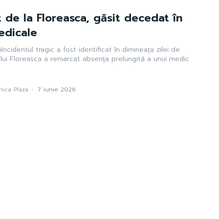
 de la Floreasca, găsit decedat în
medicale
iIncidentul tragic a fost identificat în dimineața zilei de
lului Floreasca a remarcat absența prelungită a unui medic
ica Plaza
-
7 iunie 2026