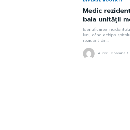
DIVERSE NOUTATI
Medic rezident
baia unității 
Identificarea incidentulu
luni, când echipa spita
rezident din...
Autorii Doamna Gh