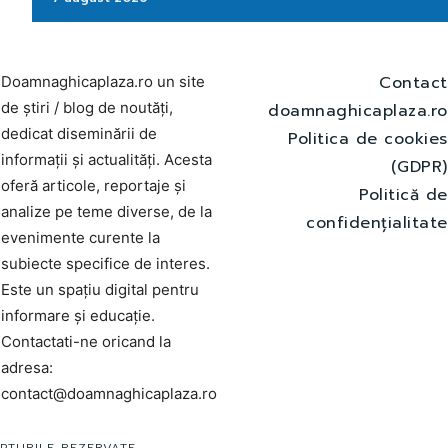
Contact
Doamnaghicaplaza.ro un site
de știri / blog de noutăți,
doamnaghicaplaza.ro
dedicat diseminării de
Politica de cookies
informații și actualități. Acesta
(GDPR)
oferă articole, reportaje și
Politică de
analize pe teme diverse, de la
confidențialitate
evenimente curente la
subiecte specifice de interes.
Este un spațiu digital pentru
informare și educație.
Contactati-ne oricand la
adresa:
contact@doamnaghicaplaza.ro
PTURILE REZERVATE.