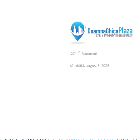
C
27.1
București
sâmbătă, august 8, 2026
 CREAT SI ADMINISTRAT DE
DOAMNAGHICAPLAZA.RO
. TOATE DRE