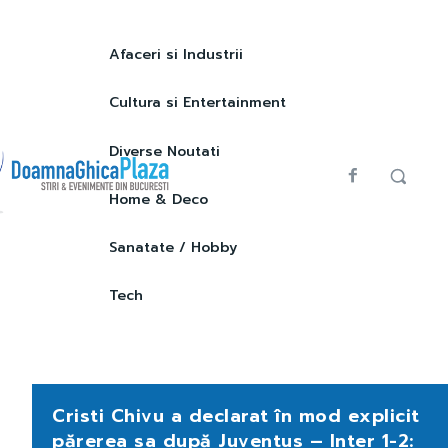
Afaceri si Industrii
Cultura si Entertainment
Diverse Noutati
Home & Deco
Sanatate / Hobby
Tech
Cristi Chivu a declarat în mod explicit
părerea sa după Juventus – Inter 1-2: