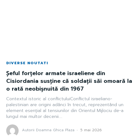
DIVERSE NOUTATI
Șeful forțelor armate israeliene din
Cisiordania susține că soldații săi omoară la
o rată neobișnuită din 1967
Contextul istoric al conflictuluiConflictul israeliano-
palestinian are origini adânci în trecut, reprezentând un
element esențial al tensiunilor din Orientul Mijlociu de-a
lungul mai multor decenii....
Autorii Doamna Ghica Plaza
-
5 mai 2026