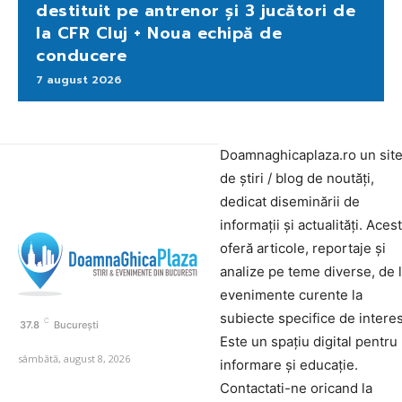
destituit pe antrenor și 3 jucători de
la CFR Cluj + Noua echipă de
conducere
7 august 2026
Doamnaghicaplaza.ro un sit
de știri / blog de noutăți,
dedicat diseminării de
informații și actualități. Aces
oferă articole, reportaje și
analize pe teme diverse, de 
evenimente curente la
subiecte specifice de interes
C
37.8
București
Este un spațiu digital pentru
sâmbătă, august 8, 2026
informare și educație.
Contactati-ne oricand la