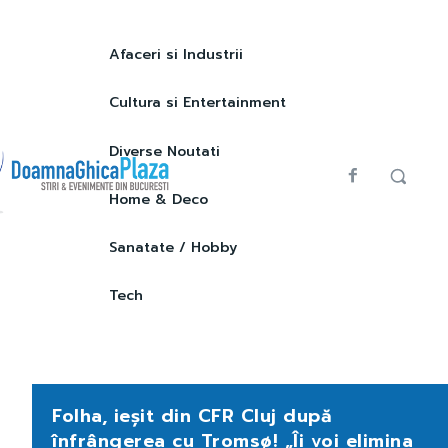
Afaceri si Industrii
Cultura si Entertainment
Diverse Noutati
Home & Deco
Sanatate / Hobby
Tech
Folha, ieșit din CFR Cluj după
înfrângerea cu Tromsø! „Îi voi elimina