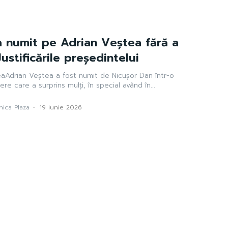
a numit pe Adrian Veștea fără a
ustificările președintelui
eaAdrian Veștea a fost numit de Nicușor Dan într-o
ere care a surprins mulți, în special având în...
ica Plaza
-
19 iunie 2026