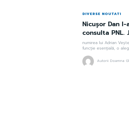
DIVERSE NOUTATI
Nicușor Dan l-
consulta PNL. J
numirea lui Adrian Veșt
funcție esențială, o aleg
Autorii Doamna Gh