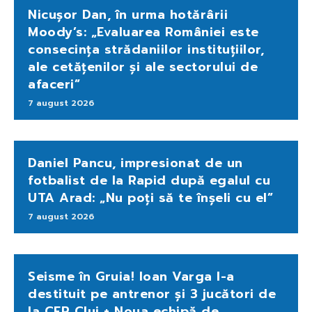
Nicușor Dan, în urma hotărârii
Moody’s: „Evaluarea României este
consecința strădaniilor instituțiilor,
ale cetățenilor și ale sectorului de
afaceri”
7 august 2026
Daniel Pancu, impresionat de un
fotbalist de la Rapid după egalul cu
UTA Arad: „Nu poți să te înșeli cu el”
7 august 2026
Seisme în Gruia! Ioan Varga l-a
destituit pe antrenor și 3 jucători de
la CFR Cluj + Noua echipă de