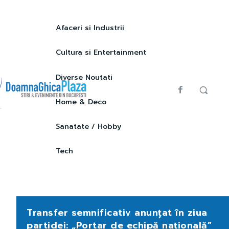
Afaceri si Industrii
Cultura si Entertainment
Diverse Noutati
Home & Deco
Sanatate / Hobby
Tech
Transfer semnificativ anunțat în ziua
partidei: „Portar de echipă națională”