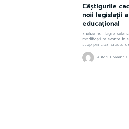
Câștigurile ca
noii legislații 
educațional
analiza noii legi a salar
modificări relevante în 
scop principal creșterea.
Autorii Doamna Gh