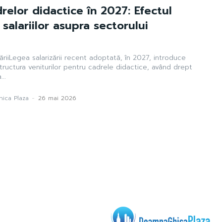
drelor didactice în 2027: Efectul
a salariilor asupra sectorului
izăriiLegea salarizării recent adoptată, în 2027, introduce
structura veniturilor pentru cadrele didactice, având drept
..
ica Plaza
-
26 mai 2026