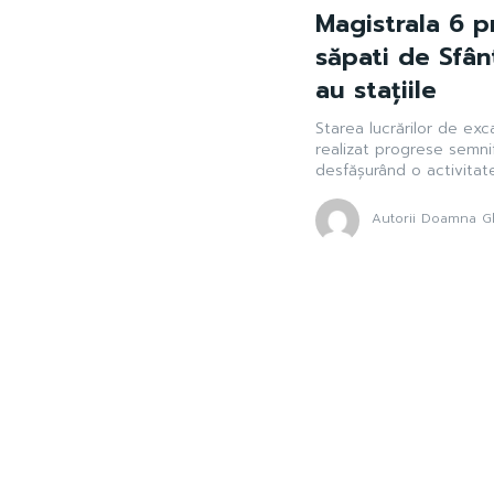
Magistrala 6 p
săpati de Sfân
au stațiile
Starea lucrărilor de exc
realizat progrese semnif
desfășurând o activitate
Autorii Doamna Gh