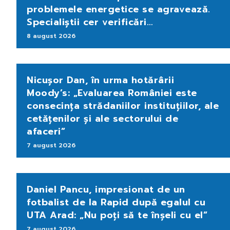
problemele energetice se agravează.
Specialiștii cer verificări…
8 august 2026
Nicușor Dan, în urma hotărârii
Moody’s: „Evaluarea României este
consecința strădaniilor instituțiilor, ale
cetățenilor și ale sectorului de
afaceri”
7 august 2026
Daniel Pancu, impresionat de un
fotbalist de la Rapid după egalul cu
UTA Arad: „Nu poți să te înșeli cu el”
7 august 2026