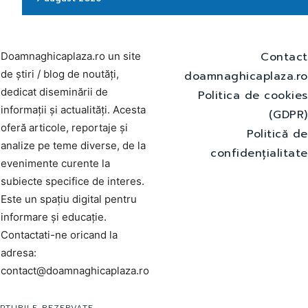
Contact
Doamnaghicaplaza.ro un site
de știri / blog de noutăți,
doamnaghicaplaza.ro
dedicat diseminării de
Politica de cookies
informații și actualități. Acesta
(GDPR)
oferă articole, reportaje și
Politică de
analize pe teme diverse, de la
confidențialitate
evenimente curente la
subiecte specifice de interes.
Este un spațiu digital pentru
informare și educație.
Contactati-ne oricand la
adresa:
contact@doamnaghicaplaza.ro
PTURILE REZERVATE.