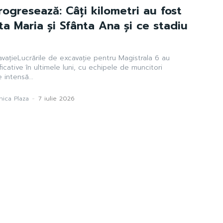
rogresează: Câți kilometri au fost
ta Maria și Sfânta Ana și ce stadiu
avațieLucrările de excavație pentru Magistrala 6 au
icative în ultimele luni, cu echipele de muncitori
 intensă...
ica Plaza
-
7 iulie 2026