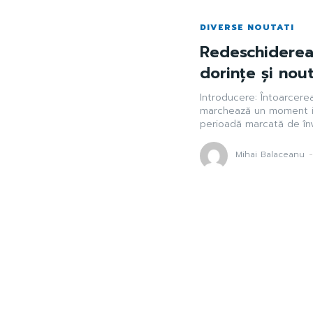
DIVERSE NOUTATI
Redeschiderea 
dorințe și nout
Introducere: Întoarcerea
marchează un moment imp
perioadă marcată de înv
Mihai Balaceanu