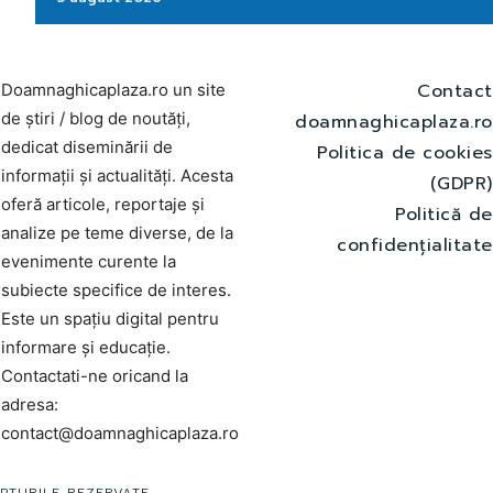
Contact
Doamnaghicaplaza.ro un site
de știri / blog de noutăți,
doamnaghicaplaza.ro
dedicat diseminării de
Politica de cookies
informații și actualități. Acesta
(GDPR)
oferă articole, reportaje și
Politică de
analize pe teme diverse, de la
confidențialitate
evenimente curente la
subiecte specifice de interes.
Este un spațiu digital pentru
informare și educație.
Contactati-ne oricand la
adresa:
contact@doamnaghicaplaza.ro
PTURILE REZERVATE.