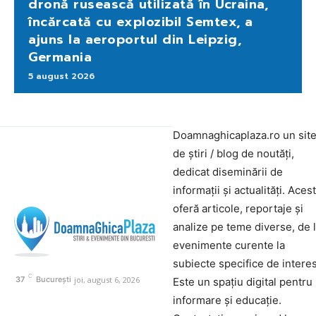
dronă rusească utilizată în Ucraina,
încărcată cu explozibil Semtex, a
ajuns la aeroportul din Leipzig,
Germania
5 august 2026
Doamnaghicaplaza.ro un sit
de știri / blog de noutăți,
dedicat diseminării de
informații și actualități. Aces
oferă articole, reportaje și
analize pe teme diverse, de 
evenimente curente la
subiecte specifice de interes
C
joi, august 6, 2026
37
București
Este un spațiu digital pentru
informare și educație.