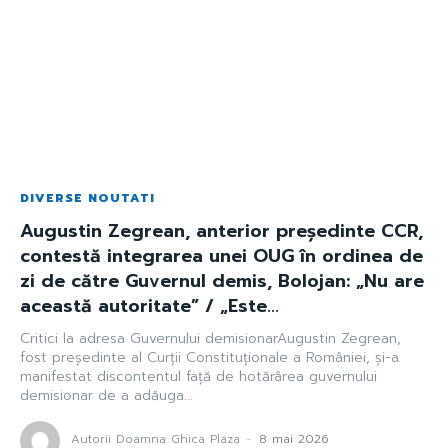
DIVERSE NOUTATI
Augustin Zegrean, anterior președinte CCR,
contestă integrarea unei OUG în ordinea de
zi de către Guvernul demis, Bolojan: „Nu are
această autoritate” / „Este...
Critici la adresa Guvernului demisionarAugustin Zegrean,
fost președinte al Curții Constituționale a României, și-a
manifestat discontentul față de hotărârea guvernului
demisionar de a adăuga...
Autorii Doamna Ghica Plaza
-
8 mai 2026