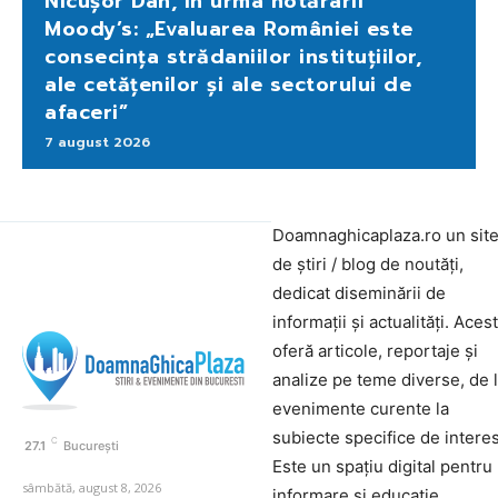
Nicușor Dan, în urma hotărârii
Moody’s: „Evaluarea României este
consecința strădaniilor instituțiilor,
ale cetățenilor și ale sectorului de
afaceri”
7 august 2026
Doamnaghicaplaza.ro un sit
de știri / blog de noutăți,
dedicat diseminării de
informații și actualități. Aces
oferă articole, reportaje și
analize pe teme diverse, de 
evenimente curente la
subiecte specifice de interes
C
27.1
București
Este un spațiu digital pentru
sâmbătă, august 8, 2026
informare și educație.