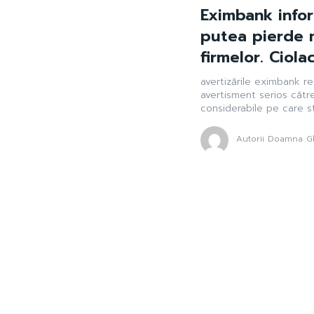
Eximbank infor
putea pierde m
firmelor. Ciolac
avertizările eximbank re
avertisment serios către
considerabile pe care st
Autorii Doamna Gh