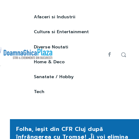
Afaceri si Industrii
Cultura si Entertainment
Diverse Noutati
Home & Deco
Sanatate / Hobby
Tech
Folha, ieșit din CFR Cluj după
înfrângerea cu Tromsø! „Îi voi elimina