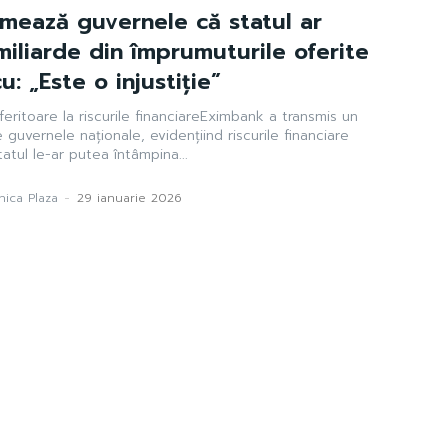
mează guvernele că statul ar
iliarde din împrumuturile oferite
u: „Este o injustiție”
feritoare la riscurile financiareEximbank a transmis un
 guvernele naționale, evidențiind riscurile financiare
atul le-ar putea întâmpina...
ica Plaza
-
29 ianuarie 2026