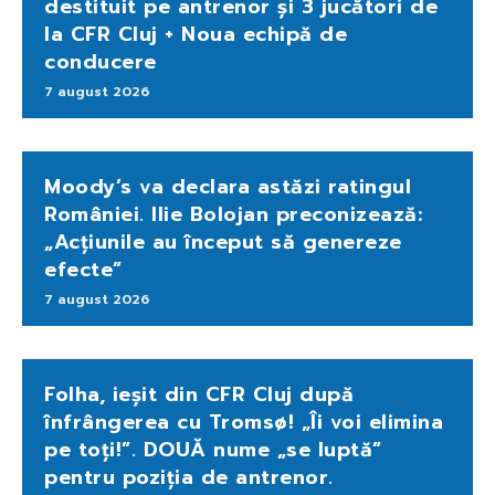
destituit pe antrenor și 3 jucători de
la CFR Cluj + Noua echipă de
conducere
7 august 2026
Moody’s va declara astăzi ratingul
României. Ilie Bolojan preconizează:
„Acțiunile au început să genereze
efecte”
7 august 2026
Folha, ieșit din CFR Cluj după
înfrângerea cu Tromsø! „Îi voi elimina
pe toți!”. DOUĂ nume „se luptă”
pentru poziția de antrenor.