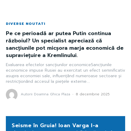
DIVERSE NOUTATI
Pe ce perioadă ar putea Putin continua
războiul? Un specialist apreciază că
sancțiunile pot micșora marja economică de
supraviețuire a Kremlinului.
Evaluarea efectelor sancțiunilor economiceSancțiunile
economice impuse Rusiei au exercitat un efect semnificativ
asupra economiei sale, influențând numeroase sectoare și
restricționând accesul la piețele externe....
Autorii Doamna Ghica Plaza
-
8 decembrie 2025
Seisme în Gruia! Ioan Varga l-a