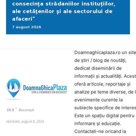
consecința strădaniilor instituțiilor,
ale cetățenilor și ale sectorului de
afaceri”
7 august 2026
Doamnaghicaplaza.ro un sit
de știri / blog de noutăți,
dedicat diseminării de
informații și actualități. Aces
oferă articole, reportaje și
analize pe teme diverse, de 
evenimente curente la
subiecte specifice de interes
C
28.9
București
Este un spațiu digital pentru
sâmbătă, august 8, 2026
informare și educație.
Contactati-ne oricand la