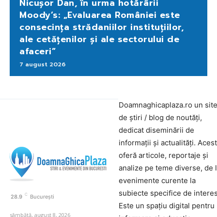
Nicușor Dan, în urma hotărârii
Moody’s: „Evaluarea României este
consecința strădaniilor instituțiilor,
ale cetățenilor și ale sectorului de
afaceri”
7 august 2026
Doamnaghicaplaza.ro un sit
de știri / blog de noutăți,
dedicat diseminării de
informații și actualități. Aces
oferă articole, reportaje și
analize pe teme diverse, de 
evenimente curente la
subiecte specifice de interes
C
28.9
București
Este un spațiu digital pentru
sâmbătă, august 8, 2026