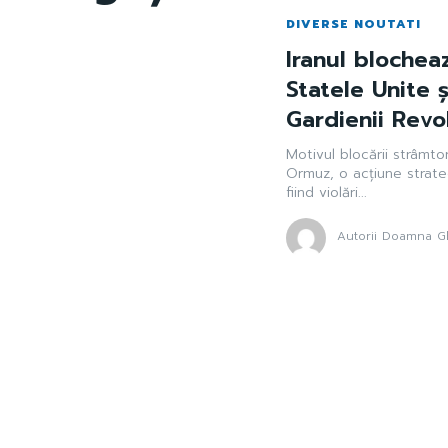
DIVERSE NOUTATI
Iranul bloche
Statele Unite ș
Gardienii Revol
Motivul blocării strâmto
Ormuz, o acțiune strat
fiind violări...
Autorii Doamna Gh