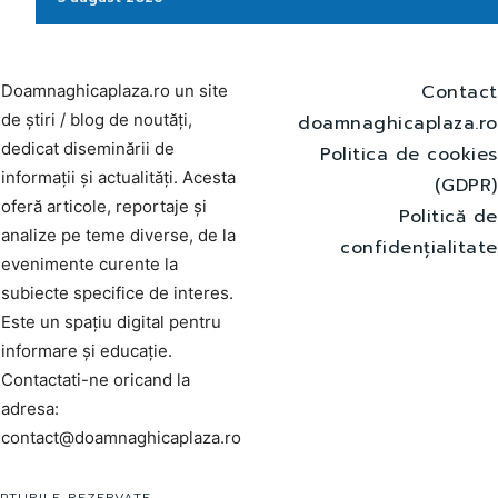
Contact
Doamnaghicaplaza.ro un site
de știri / blog de noutăți,
doamnaghicaplaza.ro
dedicat diseminării de
Politica de cookies
informații și actualități. Acesta
(GDPR)
oferă articole, reportaje și
Politică de
analize pe teme diverse, de la
confidențialitate
evenimente curente la
subiecte specifice de interes.
Este un spațiu digital pentru
informare și educație.
Contactati-ne oricand la
adresa:
contact@doamnaghicaplaza.ro
PTURILE REZERVATE.