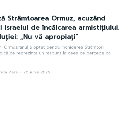
ază Strâmtoarea Ormuz, acuzând
i Israelul de încălcarea armistițiului.
uției: „Nu vă apropiați”
rii OrmuzIranul a optat pentru închiderea Strâmtorii
egică ce reprezintă un răspuns la ceea ce percepe ca
ica Plaza
-
20 iunie 2026