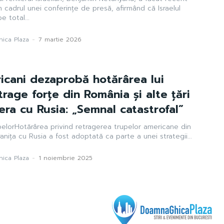
n cadrul unei conferințe de presă, afirmând că Israelul
e total...
ica Plaza
-
7 martie 2026
icani dezaprobă hotărârea lui
rage forțe din România și alte țări
iera cu Rusia: „Semnal catastrofal”
upelorHotărârea privind retragerea trupelor americane din
ranița cu Rusia a fost adoptată ca parte a unei strategii...
ica Plaza
-
1 noiembrie 2025