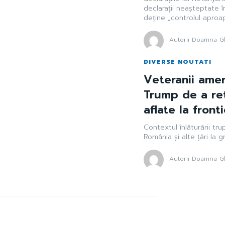
declarații neașteptate î
deține „controlul aproap
Autorii Doamna Gh
DIVERSE NOUTATI
Veteranii amer
Trump de a ret
aflate la front
Contextul înlăturării tr
România și alte țări la g
Autorii Doamna Gh