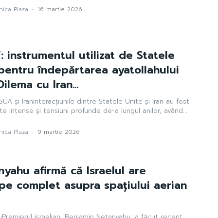
ica Plaza
-
16 martie 2026
: instrumentul utilizat de Statele
l pentru îndepărtarea ayatollahului
Dilema cu Iran…
e SUA și IranInteracțiunile dintre Statele Unite și Iran au fost
te intense și tensiuni profunde de-a lungul anilor, având...
ica Plaza
-
9 martie 2026
yahu afirmă că Israelul are
pe complet asupra spațiului aerian
huPremierul israelian, Benjamin Netanyahu, a făcut recent