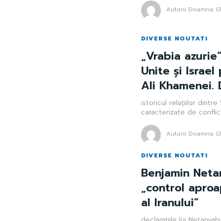
Autorii Doamna Gh
DIVERSE NOUTATI
„Vrabia azurie”
Unite și Israe
Ali Khamenei. 
istoricul relațiilor dintr
caracterizate de conflic
Autorii Doamna Gh
DIVERSE NOUTATI
Benjamin Netan
„control aproa
al Iranului”
declarațiile lui Netanya