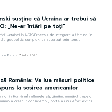
nski susține că Ucraina ar trebui să
O: „Ne-ar întări pe toți”
ării Ucrainei la NATOProcesul de integrare a Ucrainei în
diu geopolitic complex, caracterizat prin tensiuni
ica Plaza
-
7 iulie 2026
ază România: Va lua măsuri politice
spuns la sosirea americanilor
anilor în RomâniaÎn ultimele săptămâni, numărul trupelor
mânia a crescut considerabil, parte a unui efort extins