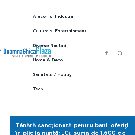
Afaceri si Industrii
Cultura si Entertainment
Diverse Noutati
Home & Deco
Sanatate / Hobby
Tech
Tânără sancționată pentru banii oferiți
în plic la nuntă: „Cu suma de 1.600 de