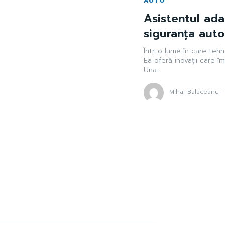
AUTO
Asistentul ada
siguranța auto
Într-o lume în care tehn
Ea oferă inovații care î
Una...
Mihai Balaceanu