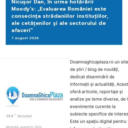
Nicușor Dan, în urma hotărârii
Moody’s: „Evaluarea României este
consecința strădaniilor instituțiilor,
ale cetățenilor și ale sectorului de
afaceri”
7 august 2026
Doamnaghicaplaza.ro un sit
de știri / blog de noutăți,
dedicat diseminării de
informații și actualități. Aces
oferă articole, reportaje și
analize pe teme diverse, de 
evenimente curente la
subiecte specifice de interes
C
28.9
București
Este un spațiu digital pentru
sâmbătă, august 8, 2026