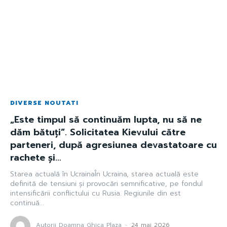
DIVERSE NOUTATI
„Este timpul să continuăm lupta, nu să ne
dăm bătuți”. Solicitatea Kievului către
parteneri, după agresiunea devastatoare cu
rachete și…
Starea actuală în UcrainaÎn Ucraina, starea actuală este
definită de tensiuni și provocări semnificative, pe fondul
intensificării conflictului cu Rusia. Regiunile din est
continuă...
Autorii Doamna Ghica Plaza
-
24 mai 2026