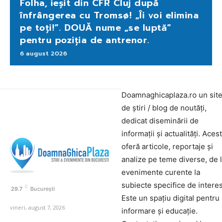
Folha, ieșit din CFR Cluj după
înfrângerea cu Tromsø! „Îi voi elimina
pe toți!”. DOUĂ nume „se luptă”
pentru poziția de antrenor.
6 august 2026
Doamnaghicaplaza.ro un sit
de știri / blog de noutăți,
dedicat diseminării de
informații și actualități. Aces
oferă articole, reportaje și
analize pe teme diverse, de 
evenimente curente la
subiecte specifice de interes
C
29.7
București
Este un spațiu digital pentru
vineri, august 7, 2026
informare și educație.