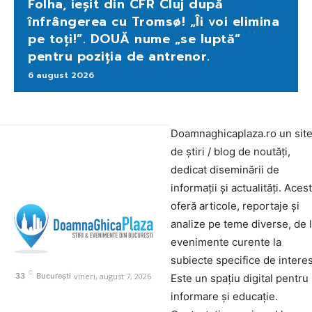
Folha, ieșit din CFR Cluj după
înfrângerea cu Tromsø! „Îi voi elimina
pe toți!”. DOUĂ nume „se luptă”
pentru poziția de antrenor.
6 august 2026
Doamnaghicaplaza.ro un sit
de știri / blog de noutăți,
dedicat diseminării de
informații și actualități. Aces
oferă articole, reportaje și
analize pe teme diverse, de 
evenimente curente la
subiecte specifice de interes
C
vineri, august 7, 2026
33
București
Este un spațiu digital pentru
informare și educație.