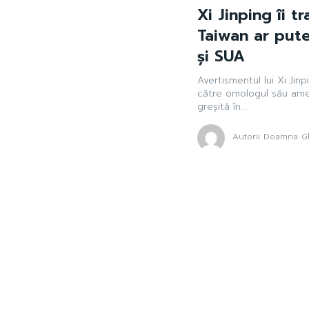
Xi Jinping îi t
Taiwan ar pute
și SUA
Avertismentul lui Xi Jin
către omologul său ame
greșită în...
Autorii Doamna Gh