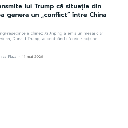
ransmite lui Trump că situația din
a genera un „conflict” între China
pingPreședintele chinez Xi Jinping a emis un mesaj clar
rican, Donald Trump, accentuând că orice acțiune
ica Plaza
-
14 mai 2026