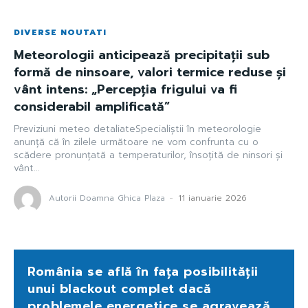
DIVERSE NOUTATI
Meteorologii anticipează precipitații sub
formă de ninsoare, valori termice reduse și
vânt intens: „Percepția frigului va fi
considerabil amplificată”
Previziuni meteo detaliateSpecialiștii în meteorologie
anunță că în zilele următoare ne vom confrunta cu o
scădere pronunțată a temperaturilor, însoțită de ninsori și
vânt...
Autorii Doamna Ghica Plaza
-
11 ianuarie 2026
România se află în fața posibilității
unui blackout complet dacă
problemele energetice se agravează.