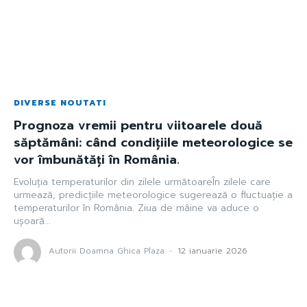
DIVERSE NOUTATI
Prognoza vremii pentru viitoarele două
săptămâni: când condițiile meteorologice se
vor îmbunătăți în România.
Evoluția temperaturilor din zilele următoareÎn zilele care
urmează, predicțiile meteorologice sugerează o fluctuație a
temperaturilor în România. Ziua de mâine va aduce o
ușoară...
Autorii Doamna Ghica Plaza
-
12 ianuarie 2026