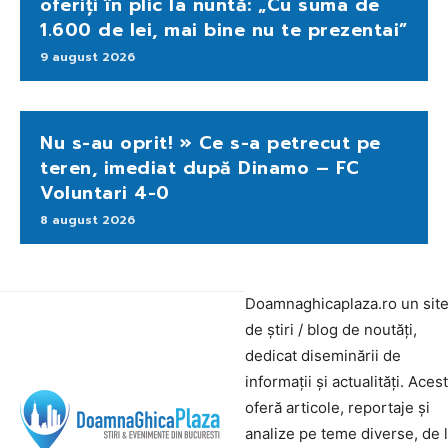
oferiți în plic la nuntă: „Cu suma de
1.600 de lei, mai bine nu te prezentai”
9 august 2026
Nu s-au oprit! » Ce s-a petrecut pe
teren, imediat după Dinamo – FC
Voluntari 4-0
8 august 2026
Doamnaghicaplaza.ro un sit
de știri / blog de noutăți,
dedicat diseminării de
informații și actualități. Aces
oferă articole, reportaje și
analize pe teme diverse, de 