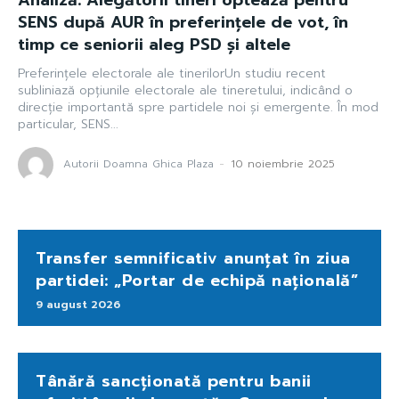
Analiză: Alegătorii tineri optează pentru
SENS după AUR în preferințele de vot, în
timp ce seniorii aleg PSD și altele
Preferințele electorale ale tinerilorUn studiu recent
subliniază opțiunile electorale ale tineretului, indicând o
direcție importantă spre partidele noi și emergente. În mod
particular, SENS...
Autorii Doamna Ghica Plaza
-
10 noiembrie 2025
Transfer semnificativ anunțat în ziua
partidei: „Portar de echipă națională”
9 august 2026
Tânără sancționată pentru banii