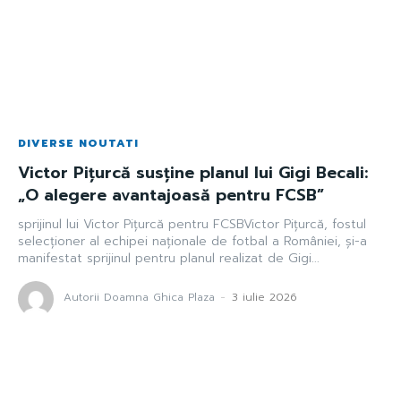
DIVERSE NOUTATI
Victor Pițurcă susține planul lui Gigi Becali:
„O alegere avantajoasă pentru FCSB”
sprijinul lui Victor Pițurcă pentru FCSBVictor Pițurcă, fostul
selecționer al echipei naționale de fotbal a României, și-a
manifestat sprijinul pentru planul realizat de Gigi...
Autorii Doamna Ghica Plaza
-
3 iulie 2026