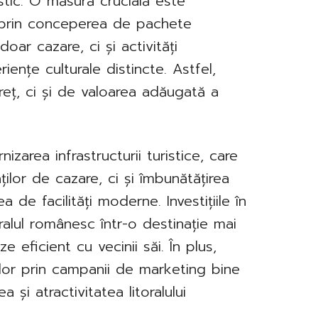
istic. O măsură crucială este
e, prin conceperea de pachete
oar cazare, ci și activități
riențe culturale distincte. Astfel,
preț, ci și de valoarea adăugată a
izarea infrastructurii turistice, care
ilor de cazare, ci și îmbunătățirea
ea de facilități moderne. Investițiile în
oralul românesc într-o destinație mai
 eficient cu vecinii săi. În plus,
ilor prin campanii de marketing bine
 și atractivitatea litoralului
.