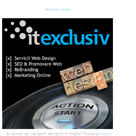
- Parteneri media -
- Ai nevoie de transport aeroport in Anglia? Încearcă
Airport