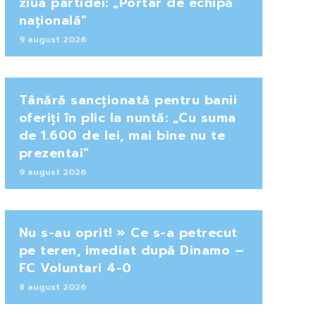
ziua partidei: „Portar de echipă
națională”
9 august 2026
Tânără sancționată pentru banii
oferiți în plic la nuntă: „Cu suma
de 1.600 de lei, mai bine nu te
prezentai”
9 august 2026
Nu s-au oprit! » Ce s-a petrecut
pe teren, imediat după Dinamo –
FC Voluntari 4-0
8 august 2026