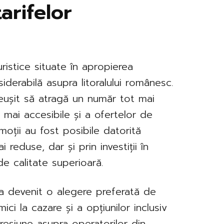
arifelor
uristice situate în apropierea
iderabilă asupra litoralului românesc.
u reușit să atragă un număr tot mai
r mai accesibile și a ofertelor de
oții au fost posibile datorită
 reduse, dar și prin investiții în
 de calitate superioară.
 a devenit o alegere preferată de
mici la cazare și a opțiunilor inclusiv
presiune asupra operatorilor din