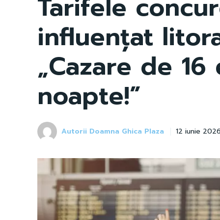
Tarifele concur
influențat lito
„Cazare de 16 
noapte!”
Autorii Doamna Ghica Plaza
12 iunie 202