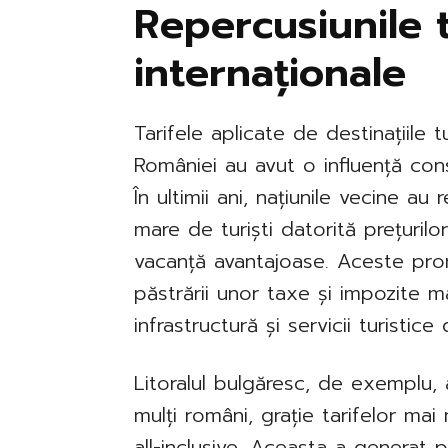
Repercusiunile t
internaționale
Tarifele aplicate de destinațiile t
României au avut o influență cons
În ultimii ani, națiunile vecine a
mare de turiști datorită prețurilo
vacanță avantajoase. Aceste prom
păstrării unor taxe și impozite mai
infrastructură și servicii turistice
Litoralul bulgăresc, de exemplu,
mulți români, grație tarifelor mai 
all-inclusive. Aceasta a generat 