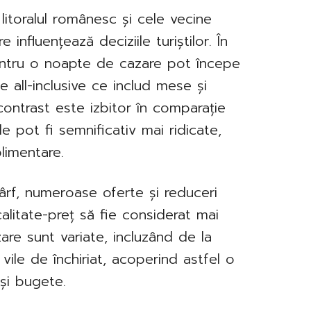
 litoralul românesc și cele vecine
 influențează deciziile turiștilor. În
pentru o noapte de cazare pot începe
e all-inclusive ce includ mese și
 contrast este izbitor în comparație
le pot fi semnificativ mai ridicate,
plimentare.
vârf, numeroase oferte și reduceri
calitate-preț să fie considerat mai
azare sunt variate, incluzând de la
vile de închiriat, acoperind astfel o
 și bugete.