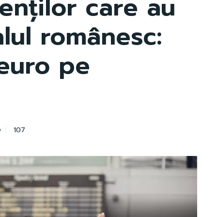
enților care au
ralul românesc:
euro pe
107
6