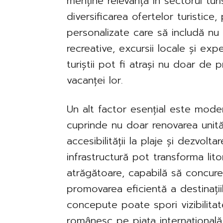
menține relevanța în sectorul tur
diversificarea ofertelor turistic
personalizate care să includă nu d
recreative, excursii locale și expe
turiștii pot fi atrași nu doar de 
vacanței lor.
Un alt factor esențial este modern
cuprinde nu doar renovarea unităț
accesibilității la plaje și dezvoltar
infrastructură pot transforma lit
atrăgătoare, capabilă să concureze
promovarea eficientă a destinați
concepute poate spori vizibilitatea
românesc pe piața internațională