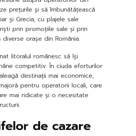
eze prețurile și să îmbunătățească
iar și Grecia, cu plajele sale
riști prin promoțiile sale și prin
n diverse orașe din România.
at litoralul românesc să își
âne competitiv. În ciuda eforturilor
 aleagă destinații mai economice,
ajoră pentru operatorii locali, care
re mai ridicate și o necesitate
ucturii.
felor de cazare