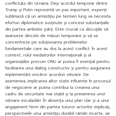
conflictului din Ucraina. Deși acordul temporar dintre
Trump și Putin reprezintă un pas important, experții
subliniază că un armistițiu pe termen lung va necesita
eforturi diplomatice susținute și concesii substanțiale
din partea ambelor părți. Este crucial ca discuțiile să
avanseze dincolo de măsuri temporare și să se
concentreze pe soluționarea problemelor
fundamentale care au dus la acest conflict. În acest
context, rolul mediatorilor internaționali și al
organizațiilor precum ONU ar putea fi esențial pentru
facilitarea unui dialog constructiv și pentru asigurarea
implementării oricăror acorduri viitoare. De
asemenea, implicarea altor state influente în procesul
de negociere ar putea contribui la crearea unui
cadru de securitate mai stabil și la prevenirea unor
viitoare escaladări. În absența unui plan clar și a unui
angajament ferm din partea tuturor actorilor implicați,
perspectivele unui armistițiu durabil rămân incerte, iar