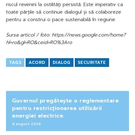
riscul revenirii la ostilități persistă. Este imperativ ca
toate părțile să continue dialogul și să colaboreze
pentru a construi o pace sustenabilă în regiune.
Sursa articol / foto: https://news.google.com/home?
hl=ro&gl=RO&ceid=RO%3Aro
TAGS
ACORD
DIALOG
SECURITATE
Guvernul pregătește o reglementare
pentru restricționarea utilizării
energiei electrice.
6 august 2026