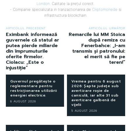
London
. Calitate la prețul corect.
- Companie specializata in tranzactionarea de
Criptomonede
si
infrastructura blockchain.
ARTICOLUL PRECEDENT
ARTICOLUL URMĂTOR
Eximbank informează
Remarcile lui MM Stoica
guvernele că statul ar
după remiza cu
putea pierde miliarde
Fenerbahce: „I-am
din împrumuturile
transmis și patronului:
oferite firmelor.
el merit să fie pe
Ciolacu: „Este o
teren!”
injustiție”
Guvernul pregătește o
Vremea pentru 6 august
reglementare pentru
2026: Șapte județe sub
restricționarea utilizării
avertizare roșie de
energiei electrice.
caniculă, iar alte 31 sub
avertizare galbenă de
6 AUGUST 2026
vijelii
5 AUGUST 2026