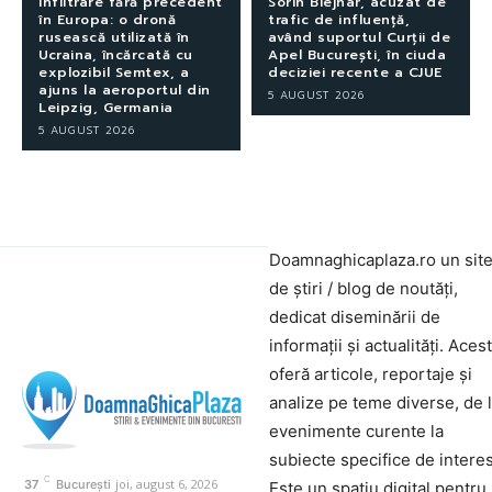
Infiltrare fără precedent
Sorin Blejnar, acuzat de
în Europa: o dronă
trafic de influență,
rusească utilizată în
având suportul Curții de
Ucraina, încărcată cu
Apel București, în ciuda
explozibil Semtex, a
deciziei recente a CJUE
ajuns la aeroportul din
5 AUGUST 2026
Leipzig, Germania
5 AUGUST 2026
Doamnaghicaplaza.ro un sit
de știri / blog de noutăți,
dedicat diseminării de
informații și actualități. Aces
oferă articole, reportaje și
analize pe teme diverse, de 
evenimente curente la
subiecte specifice de interes
C
joi, august 6, 2026
37
București
Este un spațiu digital pentru