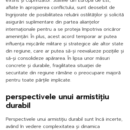
extins și cuprinzător. Statele din Europa de Est,
aflate în apropierea conflictului, sunt deosebit de
îngrijorate de posibilitatea reluării ostilităților și solicită
asigurări suplimentare din partea alianțelor
internaționale pentru a se proteja împotriva oricăror
amenințări. În plus, acest acord temporar ar putea
influența mișcările militare și strategice ale altor state
din regiune, care ar putea să-și reevalueze pozițiile și
să-și consolideze apărarea. În lipsa unor măsuri
concrete și durabile, fragilitatea situației de
securitate din regiune rămâne o preocupare majoră
pentru toate părțile implicate.
perspectivele unui armistițiu
durabil
Perspectivele unui armistițiu durabil sunt încă incerte,
având în vedere complexitatea și dinamica