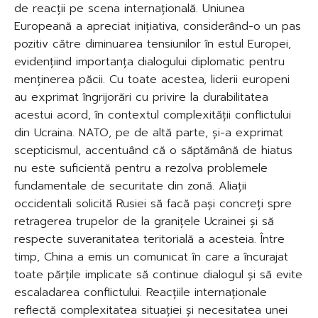
de reacții pe scena internațională. Uniunea
Europeană a apreciat inițiativa, considerând-o un pas
pozitiv către diminuarea tensiunilor în estul Europei,
evidențiind importanța dialogului diplomatic pentru
menținerea păcii. Cu toate acestea, liderii europeni
au exprimat îngrijorări cu privire la durabilitatea
acestui acord, în contextul complexității conflictului
din Ucraina. NATO, pe de altă parte, și-a exprimat
scepticismul, accentuând că o săptămână de hiatus
nu este suficientă pentru a rezolva problemele
fundamentale de securitate din zonă. Aliații
occidentali solicită Rusiei să facă pași concreți spre
retragerea trupelor de la granițele Ucrainei și să
respecte suveranitatea teritorială a acesteia. Între
timp, China a emis un comunicat în care a încurajat
toate părțile implicate să continue dialogul și să evite
escaladarea conflictului. Reacțiile internaționale
reflectă complexitatea situației și necesitatea unei