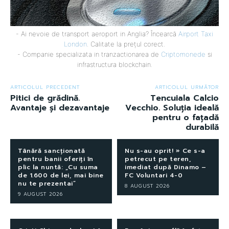
- Ai nevoie de transport aeroport in Anglia? Încearcă
Airport Taxi
London
. Calitate la prețul corect.
- Companie specializata in tranzactionarea de
Criptomonede
si
infrastructura blockchain.
ARTICOLUL PRECEDENT
ARTICOLUL URMĂTOR
Pitici de grădină.
Tencuiala Calcio
Avantaje și dezavantaje
Vecchio. Soluția ideală
pentru o fațadă
durabilă
Tânără sancționată
Nu s-au oprit! » Ce s-a
pentru banii oferiți în
petrecut pe teren,
plic la nuntă: „Cu suma
imediat după Dinamo –
de 1.600 de lei, mai bine
FC Voluntari 4-0
nu te prezentai”
8 AUGUST 2026
9 AUGUST 2026