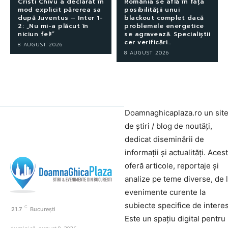
Cristi Chivu a declarat în
România se află în fața
mod explicit părerea sa
posibilității unui
după Juventus – Inter 1-
blackout complet dacă
2: „Nu mi-a plăcut în
problemele energetice
niciun fel!”
se agravează. Specialiștii
cer verificări…
8 AUGUST 2026
8 AUGUST 2026
Doamnaghicaplaza.ro un sit
de știri / blog de noutăți,
dedicat diseminării de
informații și actualități. Aces
oferă articole, reportaje și
analize pe teme diverse, de 
evenimente curente la
subiecte specifice de interes
C
21.7
București
Este un spațiu digital pentru