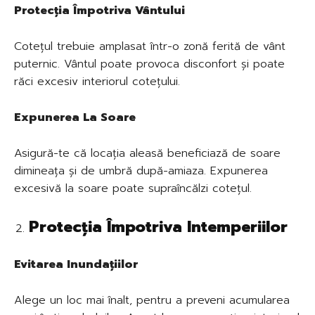
Protecția Împotriva Vântului
Cotețul trebuie amplasat într-o zonă ferită de vânt
puternic. Vântul poate provoca disconfort și poate
răci excesiv interiorul cotețului.
Expunerea La Soare
Asigură-te că locația aleasă beneficiază de soare
dimineața și de umbră după-amiaza. Expunerea
excesivă la soare poate supraîncălzi cotețul.
Protecția Împotriva Intemperiilor
Evitarea Inundațiilor
Alege un loc mai înalt, pentru a preveni acumularea