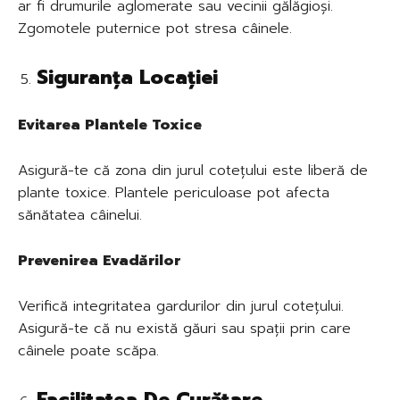
ar fi drumurile aglomerate sau vecinii gălăgioși.
Zgomotele puternice pot stresa câinele.
Siguranța Locației
Evitarea Plantele Toxice
Asigură-te că zona din jurul cotețului este liberă de
plante toxice. Plantele periculoase pot afecta
sănătatea câinelui.
Prevenirea Evadărilor
Verifică integritatea gardurilor din jurul cotețului.
Asigură-te că nu există găuri sau spații prin care
câinele poate scăpa.
Facilitatea De Curățare