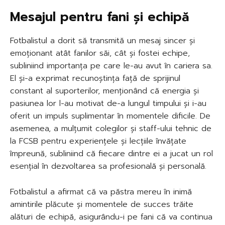
Mesajul pentru fani și echipă
Fotbalistul a dorit să transmită un mesaj sincer și
emoționant atât fanilor săi, cât și fostei echipe,
subliniind importanța pe care le-au avut în cariera sa.
El și-a exprimat recunoștința față de sprijinul
constant al suporterilor, menționând că energia și
pasiunea lor l-au motivat de-a lungul timpului și i-au
oferit un impuls suplimentar în momentele dificile. De
asemenea, a mulțumit colegilor și staff-ului tehnic de
la FCSB pentru experiențele și lecțiile învățate
împreună, subliniind că fiecare dintre ei a jucat un rol
esențial în dezvoltarea sa profesională și personală.
Fotbalistul a afirmat că va păstra mereu în inimă
amintirile plăcute și momentele de succes trăite
alături de echipă, asigurându-i pe fani că va continua