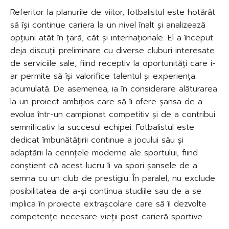
Referitor la planurile de viitor, fotbalistul este hotărât
să își continue cariera la un nivel înalt și analizează
opțiuni atât în țară, cât și internaționale. El a început
deja discuții preliminare cu diverse cluburi interesate
de serviciile sale, fiind receptiv la oportunități care i-
ar permite să își valorifice talentul și experiența
acumulată. De asemenea, ia în considerare alăturarea
la un proiect ambițios care să îi ofere șansa de a
evolua într-un campionat competitiv și de a contribui
semnificativ la succesul echipei. Fotbalistul este
dedicat îmbunătățirii continue a jocului său și
adaptării la cerințele moderne ale sportului, fiind
conștient că acest lucru îi va spori șansele de a
semna cu un club de prestigiu. În paralel, nu exclude
posibilitatea de a-și continua studiile sau de a se
implica în proiecte extrașcolare care să îi dezvolte
competențe necesare vieții post-carieră sportive.