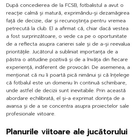
După concedierea de la FCSB, fotbalistul a avut o
reacție calmă și matură, exprimându-și dezamăgirea
față de decizie, dar și recunoștința pentru vremea
petrecută la club. El a afirmat că, chiar dacă vestea
a fost surprinzătoare, o vede ca pe o oportunitate
de a reflecta asupra carierei sale și de a-și reevalua
prioritățile. Jucătorul a subliniat importanța de a
păstra o atitudine pozitivă și de a învăța din fiecare
experiență, indiferent de provocări. De asemenea, a
menționat că nu îi poartă pică nimănui și că înțelege
că fotbalul este un domeniu în continuă schimbare,
unde astfel de decizii sunt inevitabile. Prin această
abordare echilibrată, el și-a exprimat dorința de a
avansa și de a se concentra asupra proiectelor sale
profesionale viitoare.
Planurile viitoare ale jucătorului