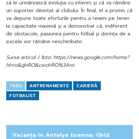
să le urmărească evoluția cu interes și că va rămâne
un suporter devotat al clubului. În final, el a promis că
va depune toate eforturile pentru a reveni pe teren
la capacitate maximă și a demonstrat că, indiferent
de obstacole, pasiunea pentru fotbal și dorința de a
excela vor rămâne neschimbate.
Sursa articol / foto: https://news.google.com/home?
hl=ro&gl=RO&ceid=RO%3Aro
TAGS
ANTRENAMENTE
CARIERĂ
FOTBALIST
Vacanța în Antalya toamna: Ghid