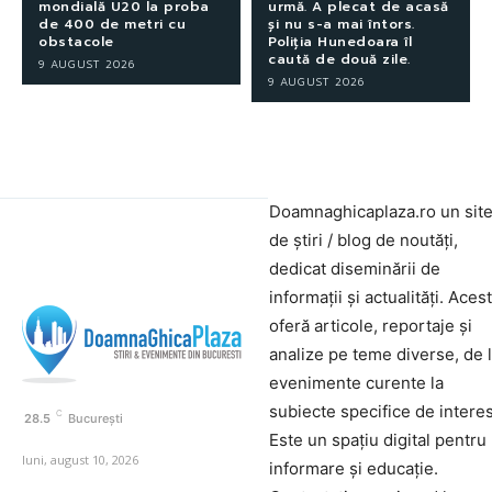
mondială U20 la proba
urmă. A plecat de acasă
de 400 de metri cu
și nu s-a mai întors.
obstacole
Poliția Hunedoara îl
caută de două zile.
9 AUGUST 2026
9 AUGUST 2026
Doamnaghicaplaza.ro un sit
de știri / blog de noutăți,
dedicat diseminării de
informații și actualități. Aces
oferă articole, reportaje și
analize pe teme diverse, de 
evenimente curente la
subiecte specifice de interes
C
28.5
București
Este un spațiu digital pentru
luni, august 10, 2026
informare și educație.