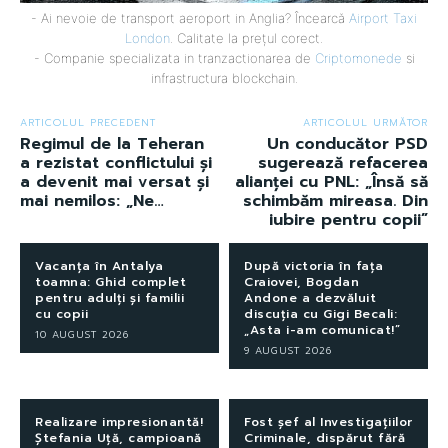
- Ai nevoie de transport aeroport in Anglia? Încearcă
Airport Taxi
London
. Calitate la prețul corect.
- Companie specializata in tranzactionarea de
Criptomonede
si
infrastructura blockchain.
ARTICOLUL PRECEDENT
ARTICOLUL URMĂTOR
Regimul de la Teheran
Un conducător PSD
a rezistat conflictului și
sugerează refacerea
a devenit mai versat și
alianței cu PNL: „Însă să
mai nemilos: „Ne…
schimbăm mireasa. Din
iubire pentru copii”
Vacanța în Antalya
După victoria în fața
toamna: Ghid complet
Craiovei, Bogdan
pentru adulți și familii
Andone a dezvăluit
cu copii
discuția cu Gigi Becali:
„Asta i-am comunicat!”
10 AUGUST 2026
9 AUGUST 2026
Realizare impresionantă!
Fost șef al Investigațiilor
Ștefania Uță, campioană
Criminale, dispărut fără