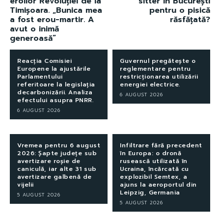
eroilor Revoluției de la
sitter în București
Timișoara. „Bunica mea
pentru o pisică
a fost erou-martir. A
răsfățată?
avut o inimă
generoasă”
Reacția Comisiei
Guvernul pregătește o
Europene la ajustările
reglementare pentru
Parlamentului
restricționarea utilizării
referitoare la legislația
energiei electrice.
decarbonizării. Analiza
6 AUGUST 2026
efectului asupra PNRR.
6 AUGUST 2026
Vremea pentru 6 august
Infiltrare fără precedent
2026: Șapte județe sub
în Europa: o dronă
avertizare roșie de
rusească utilizată în
caniculă, iar alte 31 sub
Ucraina, încărcată cu
avertizare galbenă de
explozibil Semtex, a
vijelii
ajuns la aeroportul din
Leipzig, Germania
5 AUGUST 2026
5 AUGUST 2026