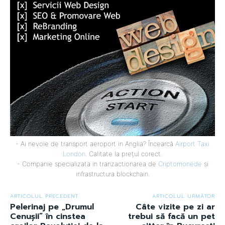
- Ai nevoie de transport aeroport in Anglia? Încearcă
Airport Taxi
London
. Calitate la prețul corect.
- Companie specializata in tranzactionarea de
Criptomonede
si
infrastructura blockchain.
ARTICOLUL PRECEDENT
ARTICOLUL URMĂTOR
Pelerinaj pe „Drumul
Câte vizite pe zi ar
Cenușii” în cinstea
trebui să facă un pet