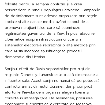
folosită pentru a semăna confuzie și a crea
neîncredere în rândul populației ucrainene. Campaniile
de dezinformare sunt adesea organizate prin rețele
sociale și alte canale media, având scopul de a
promova narațiuni false care să submineze
legitimitatea guvernului de la Kiev. În plus, atacurile
cibernetice asupra infrastructurii critice și a
sistemelor electorale reprezintă o altă metodă prin
care Rusia încearcă să influențeze procesul
democratic din Ucraina.
Sprijinul oferit de Rusia separatiștilor pro-ruși din
regiunile Donețk și Luhansk este o altă dimensiune a
influenței sale. Acest sprijin nu numai că perpetuează
conflictul armat din estul Ucrainei, dar și complică
eforturile Kievului de a organiza alegeri libere și
corecte în întreaga țară. De asemenea, presiunile
economice și energetice exercitate de Moscova