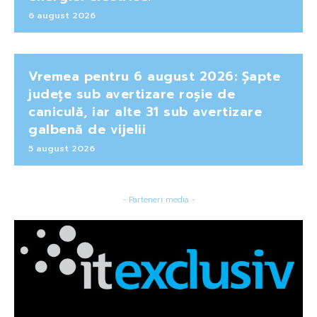
6 august 2026
Vremea pentru 6 august 2026: Șapte
județe sub avertizare roșie de
caniculă, iar alte 31 sub avertizare
galbenă de vijelii
5 august 2026
- Parteneri media -