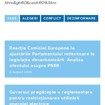
hl=ro&gl=RO&ceid=RO%3Aro
TAGS
ALEGERI
CONFLICT
DEZINFORMARE
Reacția Comisiei Europene la
ajustările Parlamentului referitoare la
legislația decarbonizării. Analiza
efectului asupra PNRR.
6 august 2026
Guvernul pregătește o reglementare
pentru restricționarea utilizării
energiei electrice.