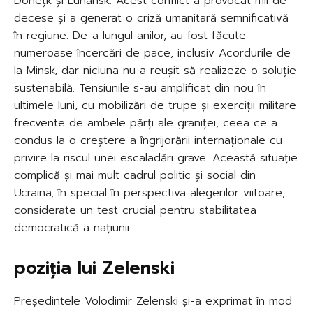
Donețk și Luhansk. Acest conflict a provocat mii de
decese și a generat o criză umanitară semnificativă
în regiune. De-a lungul anilor, au fost făcute
numeroase încercări de pace, inclusiv Acordurile de
la Minsk, dar niciuna nu a reușit să realizeze o soluție
sustenabilă. Tensiunile s-au amplificat din nou în
ultimele luni, cu mobilizări de trupe și exerciții militare
frecvente de ambele părți ale graniței, ceea ce a
condus la o creștere a îngrijorării internaționale cu
privire la riscul unei escaladări grave. Această situație
complică și mai mult cadrul politic și social din
Ucraina, în special în perspectiva alegerilor viitoare,
considerate un test crucial pentru stabilitatea
democratică a națiunii.
poziția lui Zelenski
Președintele Volodimir Zelenski și-a exprimat în mod