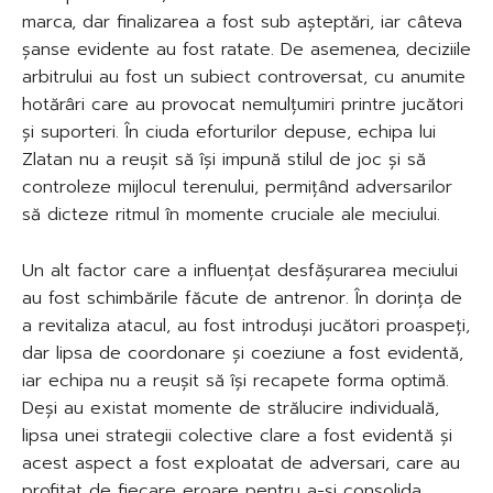
marca, dar finalizarea a fost sub așteptări, iar câteva
șanse evidente au fost ratate. De asemenea, deciziile
arbitrului au fost un subiect controversat, cu anumite
hotărâri care au provocat nemulțumiri printre jucători
și suporteri. În ciuda eforturilor depuse, echipa lui
Zlatan nu a reușit să își impună stilul de joc și să
controleze mijlocul terenului, permițând adversarilor
să dicteze ritmul în momente cruciale ale meciului.
Un alt factor care a influențat desfășurarea meciului
au fost schimbările făcute de antrenor. În dorința de
a revitaliza atacul, au fost introduși jucători proaspeți,
dar lipsa de coordonare și coeziune a fost evidentă,
iar echipa nu a reușit să își recapete forma optimă.
Deși au existat momente de strălucire individuală,
lipsa unei strategii colective clare a fost evidentă și
acest aspect a fost exploatat de adversari, care au
profitat de fiecare eroare pentru a-și consolida