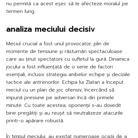
nu permită ca acest eșec să le afecteze moralul pe
termen lung.
analiza meciului decisiv
Meciul crucial a fost unul provocator, plin de
momente de tensiune și răsturnări spectaculoase
care au ținut spectatorii cu sufletul la gură. Dinamica
jocului a fost influențată de o serie de factori
esențiali, inclusiv strategia ambelor echipe și deciziile
tactice ale antrenorilor. Echipa lui Zlatan a început
meciul cu un plan de joc ofensiv, încercând să
impună presiune pe adversari încă din primele
minute. Cu toate acestea, oponenții s-au dovedit
bine pregătiți și au reușit să neutralizeze atacurile
printr-o apărare robustă.
În timpul meciului, au existat numeroase ocazii de a