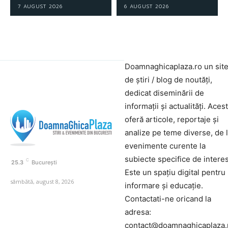
7 AUGUST 2026
6 AUGUST 2026
Doamnaghicaplaza.ro un sit
de știri / blog de noutăți,
dedicat diseminării de
informații și actualități. Aces
oferă articole, reportaje și
analize pe teme diverse, de 
evenimente curente la
subiecte specifice de interes
C
25.3
București
Este un spațiu digital pentru
sâmbătă, august 8, 2026
informare și educație.
Contactati-ne oricand la
adresa:
contact@doamnaghicaplaza.