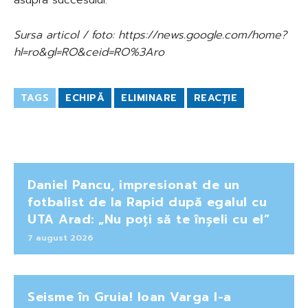
Sursa articol / foto: https://news.google.com/home?
hl=ro&gl=RO&ceid=RO%3Aro
TAGS
ECHIPĂ
ELIMINARE
REACȚIE
Daniel Pancu, impresionat de un
fotbalist de la Rapid după egalul cu
UTA Arad: „Nu poți să te înșeli cu el”
7 august 2026
Seisme în Gruia! Ioan Varga l-a