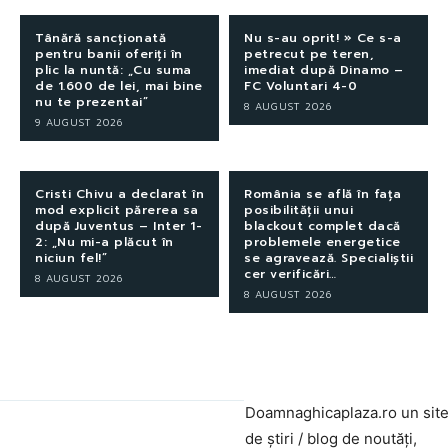
Tânără sancționată
Nu s-au oprit! » Ce s-a
pentru banii oferiți în
petrecut pe teren,
plic la nuntă: „Cu suma
imediat după Dinamo –
de 1.600 de lei, mai bine
FC Voluntari 4-0
nu te prezentai”
8 AUGUST 2026
9 AUGUST 2026
Cristi Chivu a declarat în
România se află în fața
mod explicit părerea sa
posibilității unui
după Juventus – Inter 1-
blackout complet dacă
2: „Nu mi-a plăcut în
problemele energetice
niciun fel!”
se agravează. Specialiștii
cer verificări…
8 AUGUST 2026
8 AUGUST 2026
Doamnaghicaplaza.ro un sit
de știri / blog de noutăți,