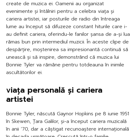
create de muzica ei. Oamenii au organizat
evenimente și întâlniri pentru a celebra viața și
cariera artistei, iar posturile de radio din întreaga
lume au început să difuzeze constant hiturile care i-
au definit cariera, oferindu-le fanilor șansa de a-și lua
rămas bun prin intermediul muzicii. În aceste clipe de
despărțire, moștenirea sa impresionantă continuă să
unească și să inspire, demonstrând că muzica lui
Bonnie Tyler va rămâne pentru totdeauna în inimile
ascultătorilor ei.
viața personală și cariera
artistei
Bonnie Tyler, născută Gaynor Hopkins pe 8 iunie 1951
în Skewen, Țara Galilor, și-a început cariera muzicală
în anii ’70, dar a câștigat recunoaștere internațională
în decada următoare. Crescută într-o familie