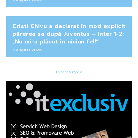
Cristi Chivu a declarat în mod explicit
părerea sa după Juventus – Inter 1-2:
„Nu mi-a plăcut în niciun fel!”
8 august 2026
- Parteneri media -