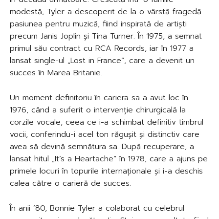
modestă, Tyler a descoperit de la o vârstă fragedă
pasiunea pentru muzică, fiind inspirată de artiști
precum Janis Joplin și Tina Turner. În 1975, a semnat
primul său contract cu RCA Records, iar în 1977 a
lansat single-ul „Lost in France”, care a devenit un
succes în Marea Britanie.
Un moment definitoriu în cariera sa a avut loc în
1976, când a suferit o intervenție chirurgicală la
corzile vocale, ceea ce i-a schimbat definitiv timbrul
vocii, conferindu-i acel ton răgușit și distinctiv care
avea să devină semnătura sa. După recuperare, a
lansat hitul „It’s a Heartache” în 1978, care a ajuns pe
primele locuri în topurile internaționale și i-a deschis
calea către o carieră de succes.
În anii ’80, Bonnie Tyler a colaborat cu celebrul