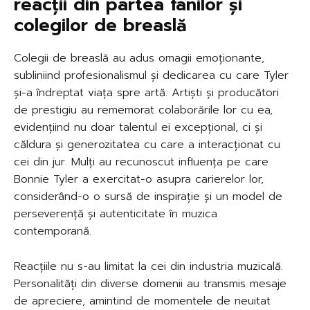
reacții din partea fanilor și
colegilor de breaslă
Colegii de breaslă au adus omagii emoționante,
subliniind profesionalismul și dedicarea cu care Tyler
și-a îndreptat viața spre artă. Artiști și producători
de prestigiu au rememorat colaborările lor cu ea,
evidențiind nu doar talentul ei excepțional, ci și
căldura și generozitatea cu care a interacționat cu
cei din jur. Mulți au recunoscut influența pe care
Bonnie Tyler a exercitat-o asupra carierelor lor,
considerând-o o sursă de inspirație și un model de
perseverență și autenticitate în muzica
contemporană.
Reacțiile nu s-au limitat la cei din industria muzicală.
Personalități din diverse domenii au transmis mesaje
de apreciere, amintind de momentele de neuitat