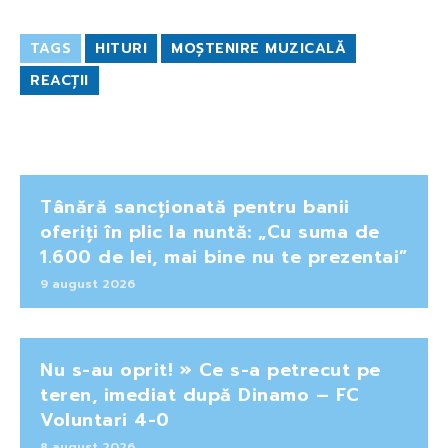
TAGS
HITURI
MOȘTENIRE MUZICALĂ
REACȚII
Tânără sancționată pentru banii
oferiți în plic la nuntă: „Cu suma de
1.600 de lei, mai bine nu te prezentai”
9 august 2026
Nu s-au oprit! » Ce s-a petrecut pe
teren, imediat după Dinamo – FC
Voluntari 4-0
8 august 2026