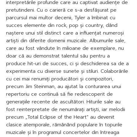
interpretările profunde care au captivat audiențe de
pretutindeni. Cu o carieră ce s-a desfășurat pe
parcursul mai multor decenii, Tyler a îmbinat cu
succes elemente din rock, pop și country, dând
naștere unui stil distinct care a influențat numeroși
artiști din diferite domenii muzicale. Albumurile sale,
care au fost vândute în milioane de exemplare, nu
doar că au demonstrat talentul său pentru a
produce hit-uri de succes, ci și deschiderea sa de a
experimenta cu diverse sunete și stiluri. Colaborările
cu cei mai renumiți producători și compozitori,
precum Jim Steinman, au ajutat la conturarea unui
repertoriu ce continuă să fie redescoperit de
generațiile recente de ascultători. Hiturile sale au
fost reinterpretate de nenumărați artiști, iar melodii
precum „Total Eclipse of the Heart” au devenit
clasice atemporale, rămânând populare în topurile
muzicale și în programul concertelor din întreaga