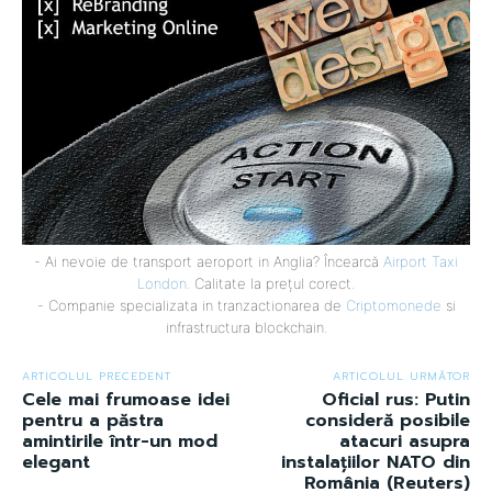
- Ai nevoie de transport aeroport in Anglia? Încearcă
Airport Taxi
London
. Calitate la prețul corect.
- Companie specializata in tranzactionarea de
Criptomonede
si
infrastructura blockchain.
ARTICOLUL PRECEDENT
ARTICOLUL URMĂTOR
Cele mai frumoase idei
Oficial rus: Putin
pentru a păstra
consideră posibile
amintirile într-un mod
atacuri asupra
elegant
instalațiilor NATO din
România (Reuters)