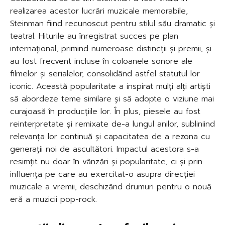
realizarea acestor lucrări muzicale memorabile,
Steinman fiind recunoscut pentru stilul său dramatic și
teatral. Hiturile au înregistrat succes pe plan
internațional, primind numeroase distincții și premii, și
au fost frecvent incluse în coloanele sonore ale
filmelor și serialelor, consolidând astfel statutul lor
iconic. Această popularitate a inspirat mulți alți artiști
să abordeze teme similare și să adopte o viziune mai
curajoasă în producțiile lor. În plus, piesele au fost
reinterpretate și remixate de-a lungul anilor, subliniind
relevanța lor continuă și capacitatea de a rezona cu
generații noi de ascultători. Impactul acestora s-a
resimțit nu doar în vânzări și popularitate, ci și prin
influența pe care au exercitat-o asupra direcției
muzicale a vremii, deschizând drumuri pentru o nouă
eră a muzicii pop-rock.