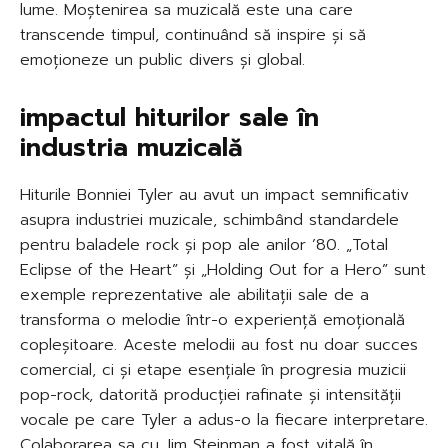
lume. Moștenirea sa muzicală este una care
transcende timpul, continuând să inspire și să
emoționeze un public divers și global.
impactul hiturilor sale în
industria muzicală
Hiturile Bonniei Tyler au avut un impact semnificativ
asupra industriei muzicale, schimbând standardele
pentru baladele rock și pop ale anilor ’80. „Total
Eclipse of the Heart” și „Holding Out for a Hero” sunt
exemple reprezentative ale abilitații sale de a
transforma o melodie într-o experiență emoțională
copleșitoare. Aceste melodii au fost nu doar succes
comercial, ci și etape esențiale în progresia muzicii
pop-rock, datorită producției rafinate și intensității
vocale pe care Tyler a adus-o la fiecare interpretare.
Colaborarea sa cu Jim Steinman a fost vitală în