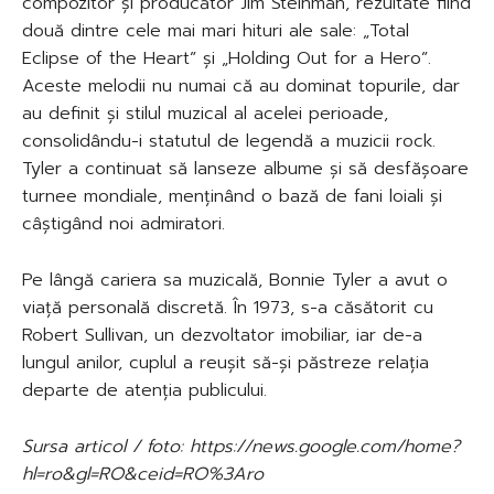
compozitor și producător Jim Steinman, rezultate fiind
două dintre cele mai mari hituri ale sale: „Total
Eclipse of the Heart” și „Holding Out for a Hero”.
Aceste melodii nu numai că au dominat topurile, dar
au definit și stilul muzical al acelei perioade,
consolidându-i statutul de legendă a muzicii rock.
Tyler a continuat să lanseze albume și să desfășoare
turnee mondiale, menținând o bază de fani loiali și
câștigând noi admiratori.
Pe lângă cariera sa muzicală, Bonnie Tyler a avut o
viață personală discretă. În 1973, s-a căsătorit cu
Robert Sullivan, un dezvoltator imobiliar, iar de-a
lungul anilor, cuplul a reușit să-și păstreze relația
departe de atenția publicului.
Sursa articol / foto: https://news.google.com/home?
hl=ro&gl=RO&ceid=RO%3Aro