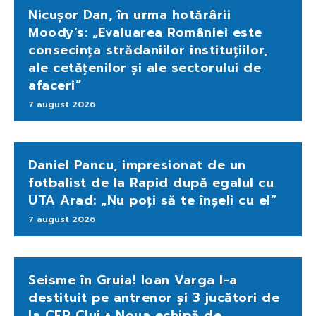
Nicușor Dan, în urma hotărârii
Moody’s: „Evaluarea României este
consecința strădaniilor instituțiilor,
ale cetățenilor și ale sectorului de
afaceri”
7 august 2026
Daniel Pancu, impresionat de un
fotbalist de la Rapid după egalul cu
UTA Arad: „Nu poți să te înșeli cu el”
7 august 2026
Seisme în Gruia! Ioan Varga l-a
destituit pe antrenor și 3 jucători de
la CFR Cluj + Noua echipă de