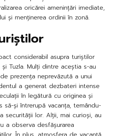
ralizarea oricărei amenințări imediate,
lui și menținerea ordinii în zonă.
riștilor
act considerabil asupra turiștilor
i și Tuzla. Mulți dintre aceștia s-au
ați de prezența neprevăzută a unui
cidentul a generat dezbateri intense
eculații în legătură cu originea și
cis să-și întrerupă vacanța, temându-
securității lor. Alții, mai curioși, au
ru a observa desfășurarea
ăților. În plus, atmosfera de vacanță