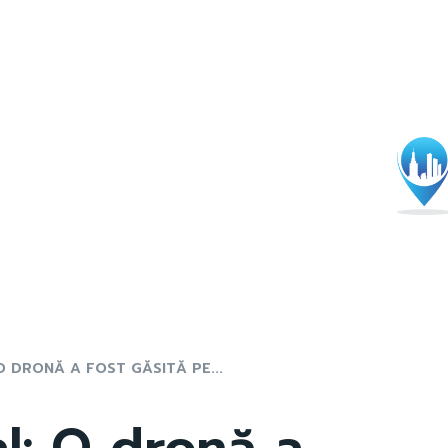
O DRONĂ A FOST GĂSITĂ PE...
al: O dronă a