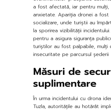
a fost afectată, iar pentru mulți,
anxietate. Apariția dronei a fost
socializare, unde turiștii au împăr
la sporirea vizibilității incidentul
pentru a asigura siguranța public
turiștilor au fost palpabile, mulț
insecuritate pe parcursul șederii l
Măsuri de secur
suplimentare
În urma incidentului cu drona iden
Tuzla, autoritățile au hotărât i