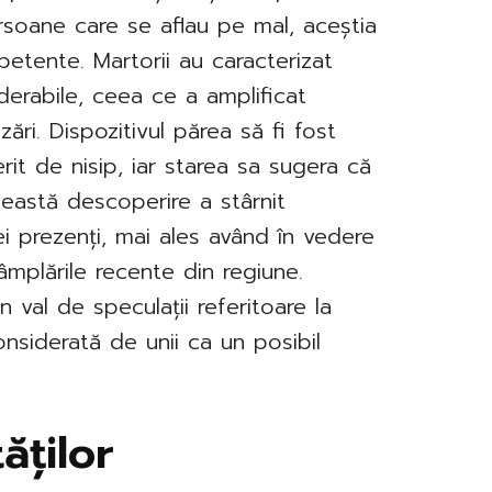
soane care se aflau pe mal, aceștia
petente. Martorii au caracterizat
erabile, ceea ce a amplificat
izări. Dispozitivul părea să fi fost
erit de nisip, iar starea sa sugera că
eastă descoperire a stârnit
 cei prezenți, mai ales având în vedere
âmplările recente din regiune.
 val de speculații referitoare la
onsiderată de unii ca un posibil
ăților