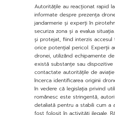
Autoritățile au reacționat rapid l
informate despre prezența dronei
jandarmerie și experți în piroteh
securiza zona și a evalua situația
și protejat, fiind interzis accesul t
orice potențial pericol. Experții 
dronei, utilizând echipamente de
există substanțe sau dispozitive 
contactate autoritățile de aviație 
încerca identificarea originii dro
în vedere că legislația privind uti
românesc este stringentă, autori
detaliată pentru a stabili cum a
fost folosit în activități ilegale.