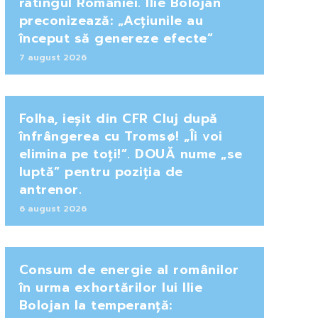
ratingul României. Ilie Bolojan
preconizează: „Acțiunile au
început să genereze efecte”
7 august 2026
Folha, ieșit din CFR Cluj după
înfrângerea cu Tromsø! „Îi voi
elimina pe toți!”. DOUĂ nume „se
luptă” pentru poziția de
antrenor.
6 august 2026
Consum de energie al românilor
în urma exhortărilor lui Ilie
Bolojan la temperanță: