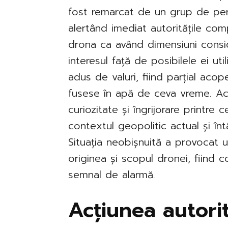
fost remarcat de un grup de per
alertând imediat autoritățile com
drona ca având dimensiuni consid
interesul față de posibilele ei util
adus de valuri, fiind parțial acop
fusese în apă de ceva vreme. Ac
curiozitate și îngrijorare printre
contextul geopolitic actual și înt
Situația neobișnuită a provocat un
originea și scopul dronei, fiind c
semnal de alarmă.
Acțiunea autorit