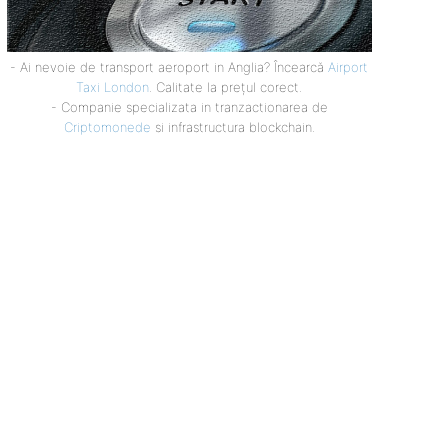
- Ai nevoie de transport aeroport in Anglia? Încearcă
Airport
Taxi London
. Calitate la prețul corect.
- Companie specializata in tranzactionarea de
Criptomonede
si infrastructura blockchain.