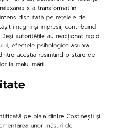
 relaxarea s-a transformat în
 intens discutată pe rețelele de
tășit imagini și impresii, contribuind
ui. Deși autoritățile au reacționat rapid
ului, efectele psihologice asupra
i dintre aceștia resimțind o stare de
or la malul mării.
itate
tificată pe plaja dintre Costinești și
mplementarea unor măsuri de