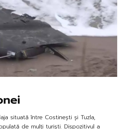
onei
ja situată între Costinești și Tuzla,
lată de mulți turiști. Dispozitivul a