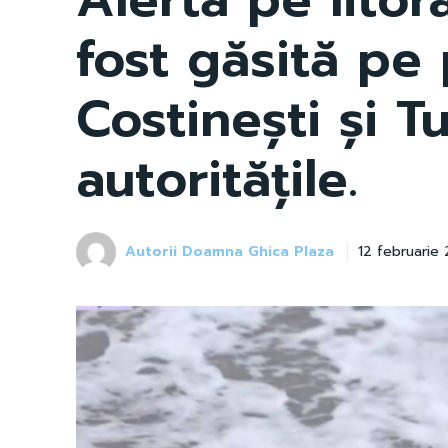
fost găsită pe 
Costinești și T
autoritățile.
Autorii Doamna Ghica Plaza
12 februarie