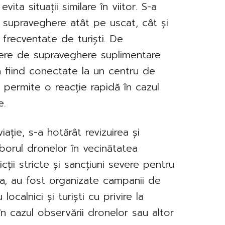
ita situații similare în viitor. S-a
e supraveghere atât pe uscat, cât și
frecventate de turiști. De
ere de supraveghere suplimentare
a fiind conectate la un centru de
a permite o reacție rapidă în cazul
e.
iație, s-a hotărât revizuirea și
zborul dronelor în vecinătatea
icții stricte și sancțiuni severe pentru
a, au fost organizate campanii de
ocalnici și turiști cu privire la
n cazul observării dronelor sau altor