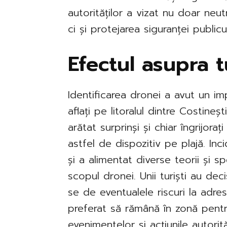
autorităților a vizat nu doar neut
ci și protejarea siguranței publicu
Efectul asupra tu
Identificarea dronei a avut un imp
aflați pe litoralul dintre Costineșt
arătat surprinși și chiar îngrijor
astfel de dispozitiv pe plajă. In
și a alimentat diverse teorii și sp
scopul dronei. Unii turiști au de
se de eventualele riscuri la adresa 
preferat să rămână în zonă pent
evenimentelor și acțiunile autorit