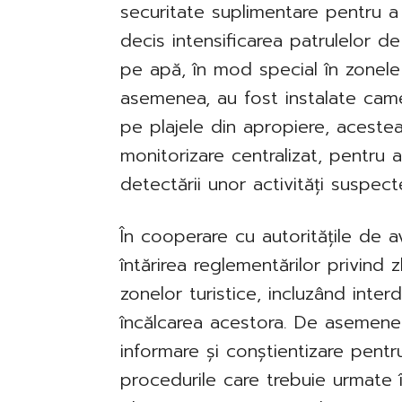
securitate suplimentare pentru a ev
decis intensificarea patrulelor d
pe apă, în mod special în zonele 
asemenea, au fost instalate cam
pe plajele din apropiere, aceste
monitorizare centralizat, pentru 
detectării unor activități suspect
În cooperare cu autoritățile de av
întărirea reglementărilor privind 
zonelor turistice, incluzând interd
încălcarea acestora. De asemene
informare și conștientizare pentru l
procedurile care trebuie urmate î