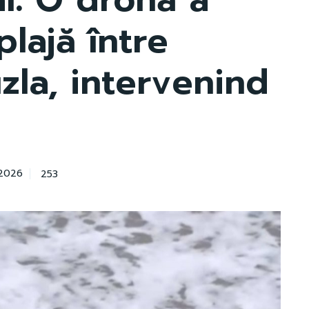
plajă între
uzla, intervenind
253
 2026