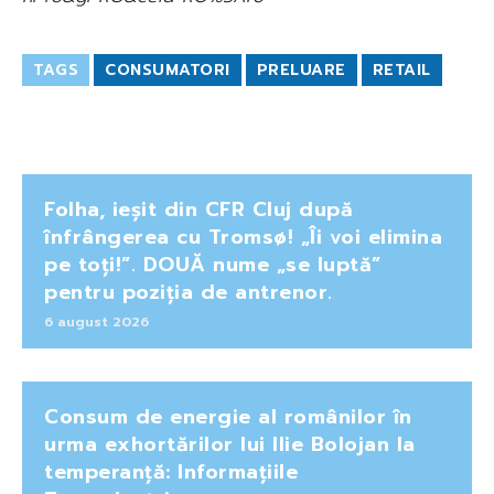
TAGS
CONSUMATORI
PRELUARE
RETAIL
Folha, ieșit din CFR Cluj după
înfrângerea cu Tromsø! „Îi voi elimina
pe toți!”. DOUĂ nume „se luptă”
pentru poziția de antrenor.
6 august 2026
Consum de energie al românilor în
urma exhortărilor lui Ilie Bolojan la
temperanță: Informațiile