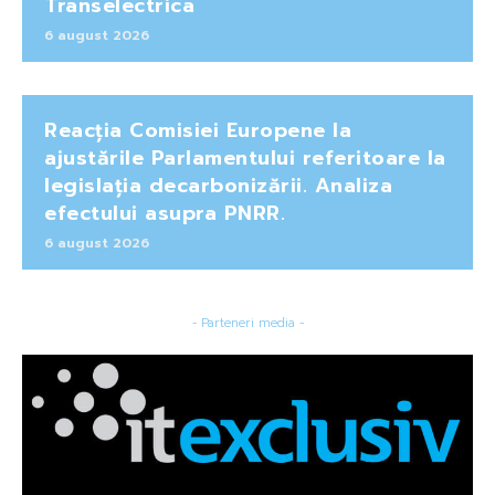
Transelectrica
6 august 2026
Reacția Comisiei Europene la
ajustările Parlamentului referitoare la
legislația decarbonizării. Analiza
efectului asupra PNRR.
6 august 2026
- Parteneri media -