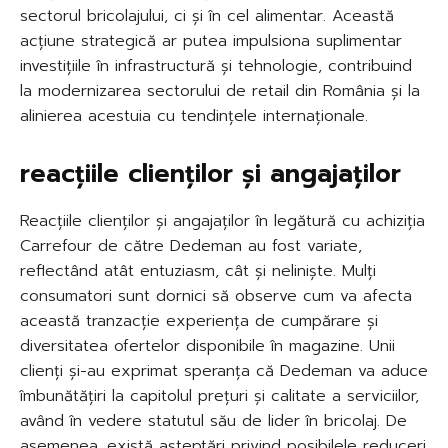
sectorul bricolajului, ci și în cel alimentar. Această
acțiune strategică ar putea impulsiona suplimentar
investițiile în infrastructură și tehnologie, contribuind
la modernizarea sectorului de retail din România și la
alinierea acestuia cu tendințele internaționale.
reacțiile clienților și angajaților
Reacțiile clienților și angajaților în legătură cu achiziția
Carrefour de către Dedeman au fost variate,
reflectând atât entuziasm, cât și neliniște. Mulți
consumatori sunt dornici să observe cum va afecta
această tranzacție experiența de cumpărare și
diversitatea ofertelor disponibile în magazine. Unii
clienți și-au exprimat speranța că Dedeman va aduce
îmbunătățiri la capitolul prețuri și calitate a serviciilor,
având în vedere statutul său de lider în bricolaj. De
asemenea, există așteptări privind posibilele reduceri