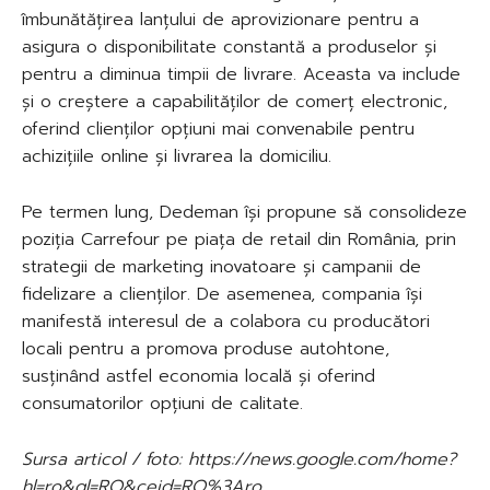
îmbunătățirea lanțului de aprovizionare pentru a
asigura o disponibilitate constantă a produselor și
pentru a diminua timpii de livrare. Aceasta va include
și o creștere a capabilităților de comerț electronic,
oferind clienților opțiuni mai convenabile pentru
achizițiile online și livrarea la domiciliu.
Pe termen lung, Dedeman își propune să consolideze
poziția Carrefour pe piața de retail din România, prin
strategii de marketing inovatoare și campanii de
fidelizare a clienților. De asemenea, compania își
manifestă interesul de a colabora cu producători
locali pentru a promova produse autohtone,
susținând astfel economia locală și oferind
consumatorilor opțiuni de calitate.
Sursa articol / foto: https://news.google.com/home?
hl=ro&gl=RO&ceid=RO%3Aro