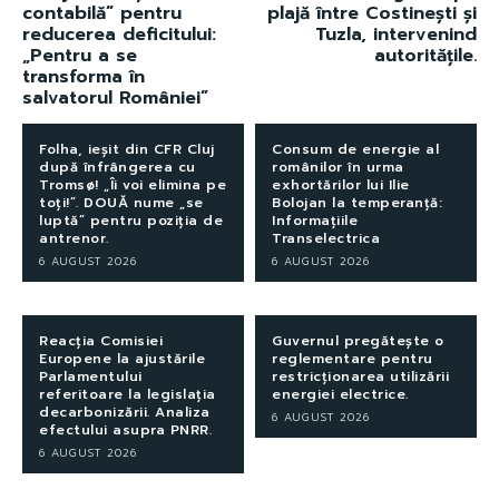
contabilă” pentru
plajă între Costinești și
reducerea deficitului:
Tuzla, intervenind
„Pentru a se
autoritățile.
transforma în
salvatorul României”
Folha, ieșit din CFR Cluj
Consum de energie al
după înfrângerea cu
românilor în urma
Tromsø! „Îi voi elimina pe
exhortărilor lui Ilie
toți!”. DOUĂ nume „se
Bolojan la temperanță:
luptă” pentru poziția de
Informațiile
antrenor.
Transelectrica
6 AUGUST 2026
6 AUGUST 2026
Reacția Comisiei
Guvernul pregătește o
Europene la ajustările
reglementare pentru
Parlamentului
restricționarea utilizării
referitoare la legislația
energiei electrice.
decarbonizării. Analiza
6 AUGUST 2026
efectului asupra PNRR.
6 AUGUST 2026