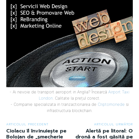
- Ai nevoie de transport aeroport in Anglia? Încearcă
Airport Taxi
London
. Calitate la prețul corect.
- Companie specializata in tranzactionarea de
Criptomonede
si
infrastructura blockchain.
ARTICOLUL PRECEDENT
ARTICOLUL URMĂTOR
Ciolacu îl învinuiește pe
Alertă pe litoral: O
Bolojan de „șmecherie
dronă a fost găsită pe