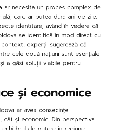
irea ar necesita un proces complex de
onală, care ar putea dura ani de zile.
specte identitare, având în vedere că
oldova se identifică în mod direct cu
 context, experții sugerează că
ntre cele două națiuni sunt esențiale
i a găsi soluții viabile pentru
itice și economice
ldova ar avea consecințe
c, cât și economic. Din perspectiva
 echilibrul de putere în regiune,