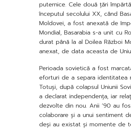
puternice. Cele două țări împărt
începutul secolului XX, când Basa
Moldovei, a fost anexată de Impe
Mondial, Basarabia s-a unit cu R
durat până la al Doilea Război Mo
anexat, de data aceasta de Uniu
Perioada sovietică a fost marcată
eforturi de a separa identitat
Totuși, după colapsul Uniunii Sov
a declarat independența, iar rela
dezvolte din nou. Anii ’90 au fost
colaborare și a unui sentiment de
deși au existat și momente de te