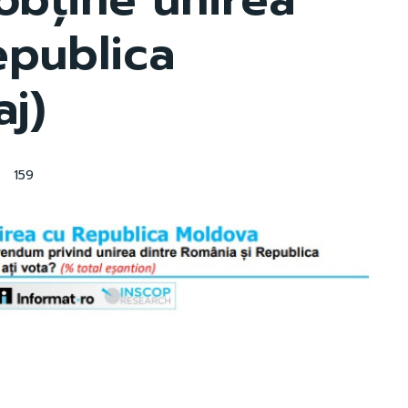
epublica
j)
159