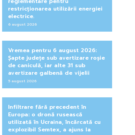
reglementare pentru
restricționarea utilizării energiei
electrice.
6 august 2026
Vremea pentru 6 august 2026:
Șapte județe sub avertizare roșie
de caniculă, iar alte 31 sub
avertizare galbenă de vijelii
5 august 2026
Infiltrare fără precedent în
Europa: o dronă rusească
utilizată în Ucraina, încărcată cu
explozibil Semtex, a ajuns la