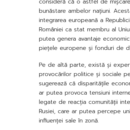
consideră că o astfel de mișcare
bunăstare ambelor națiuni. Acest
integrarea europeană a Republici
României ca stat membru al Uniun
putea genera avantaje economice 
piețele europene și fonduri de d
Pe de altă parte, există și exper
provocărilor politice și sociale p
sugerează că disparitățile econom
ar putea provoca tensiuni intern
legate de reacția comunității inte
Rusiei, care ar putea percepe un
influenței sale în zonă.