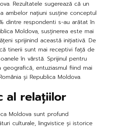
dova. Rezultatele sugerează că un
ia ambelor națiuni susține conceptul
0% dintre respondenti s-au arătat în
publica Moldova, susținerea este mai
eni sprijinind această inițiativă. De
ă tinerii sunt mai receptivi față de
anele în vârstă. Sprijinul pentru
na geografică, entuziasmul fiind mai
 România și Republica Moldova.
 al relațiilor
blica Moldova sunt profund
uri culturale, lingvistice și istorice