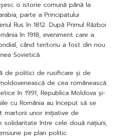
ășesc o istorie comună până la
rabia, parte a Principatului
riul Rus în 1812. După Primul Război
omânia în 1918, eveniment care a
ndial, când teritoriu a fost din nou
nea Sovietică.
 de politici de rusificare și de
ea moldovenească de cea românească.
ietice în 1991, Republica Moldova și-
țiile cu România au început să se
 martorii unor inițiative de
 solidaritate între cele două națiuni,
nsiune pe plan politic.