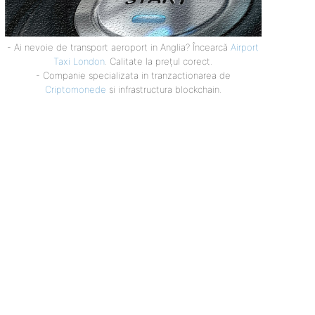
- Ai nevoie de transport aeroport in Anglia? Încearcă
Airport
Taxi London
. Calitate la prețul corect.
- Companie specializata in tranzactionarea de
Criptomonede
si infrastructura blockchain.