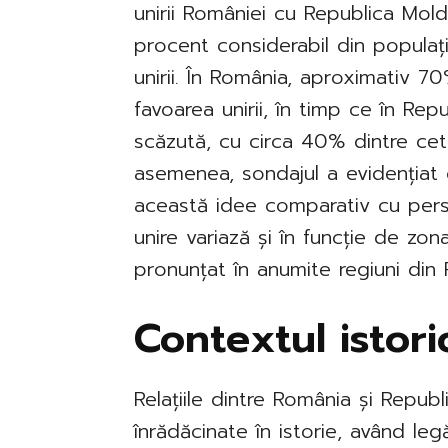
unirii României cu Republica Mol
procent considerabil din populaț
unirii. În România, aproximativ 7
favoarea unirii, în timp ce în Re
scăzută, cu circa 40% dintre cetăț
asemenea, sondajul a evidențiat c
această idee comparativ cu perso
unire variază și în funcție de zo
pronunțat în anumite regiuni din
Contextul istoric
Relațiile dintre România și Repu
înrădăcinate în istorie, având legăt