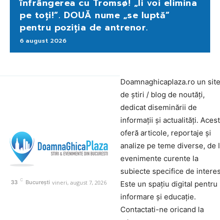
înfrângerea cu Tromsø! „Îi voi elimina
pe toți!”. DOUĂ nume „se luptă”
pentru poziția de antrenor.
6 august 2026
Doamnaghicaplaza.ro un sit
de știri / blog de noutăți,
dedicat diseminării de
informații și actualități. Aces
oferă articole, reportaje și
analize pe teme diverse, de 
evenimente curente la
subiecte specifice de interes
C
vineri, august 7, 2026
33
București
Este un spațiu digital pentru
informare și educație.
Contactati-ne oricand la