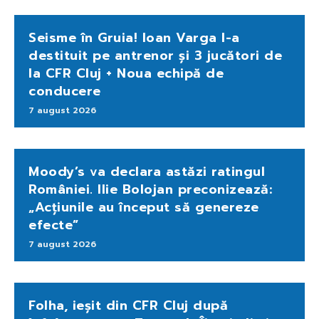
Seisme în Gruia! Ioan Varga l-a
destituit pe antrenor și 3 jucători de
la CFR Cluj + Noua echipă de
conducere
7 august 2026
Moody’s va declara astăzi ratingul
României. Ilie Bolojan preconizează:
„Acțiunile au început să genereze
efecte”
7 august 2026
Folha, ieșit din CFR Cluj după