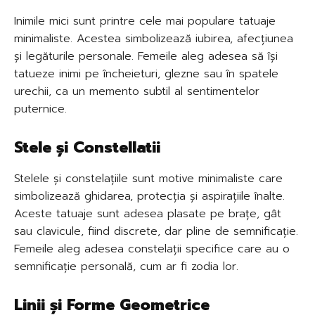
Inimile mici sunt printre cele mai populare tatuaje
minimaliste. Acestea simbolizează iubirea, afecțiunea
și legăturile personale. Femeile aleg adesea să își
tatueze inimi pe încheieturi, glezne sau în spatele
urechii, ca un memento subtil al sentimentelor
puternice.
Stele și Constellatii
Stelele și constelațiile sunt motive minimaliste care
simbolizează ghidarea, protecția și aspirațiile înalte.
Aceste tatuaje sunt adesea plasate pe brațe, gât
sau clavicule, fiind discrete, dar pline de semnificație.
Femeile aleg adesea constelații specifice care au o
semnificație personală, cum ar fi zodia lor.
Linii și Forme Geometrice