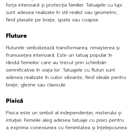
forța interioară și protecția familiei. Tatuajele cu lupi
sunt adesea realizate în stil realist sau geometric,
fiind plasate pe brațe, spate sau coapse.
Fluture
Fluturele simbolizează transformarea, renașterea și
frumusețea interioară. Este un tatuaj popular în
rândul femeilor care au trecut prin schimbări
semnificative în viața lor. Tatuajele cu fluturi sunt
adesea realizate în culori vibrante, fiind ideale pentru
brațe, glezne sau clavicule.
Pisică
Pisica este un simbol al independenței, misterului și
intuiției. Femeile aleg adesea tatuaje cu pisici pentru
a exprima conexiunea cu feminitatea și înțelepciunea