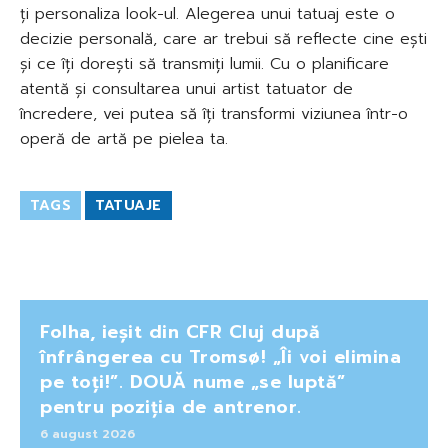
ți personaliza look-ul. Alegerea unui tatuaj este o
decizie personală, care ar trebui să reflecte cine ești
și ce îți dorești să transmiți lumii. Cu o planificare
atentă și consultarea unui artist tatuator de
încredere, vei putea să îți transformi viziunea într-o
operă de artă pe pielea ta.
TAGS
TATUAJE
Folha, ieșit din CFR Cluj după
înfrângerea cu Tromsø! „Îi voi elimina
pe toți!”. DOUĂ nume „se luptă”
pentru poziția de antrenor.
6 august 2026