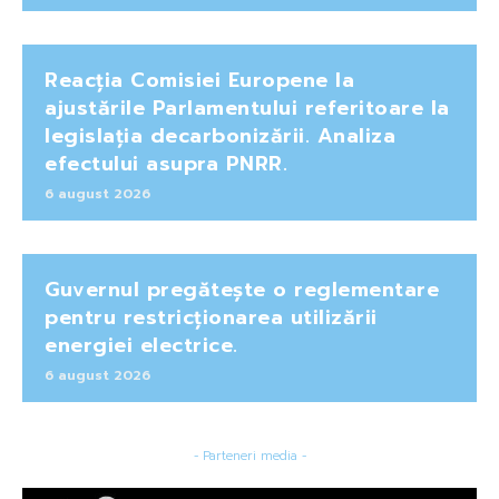
Reacția Comisiei Europene la
ajustările Parlamentului referitoare la
legislația decarbonizării. Analiza
efectului asupra PNRR.
6 august 2026
Guvernul pregătește o reglementare
pentru restricționarea utilizării
energiei electrice.
6 august 2026
- Parteneri media -