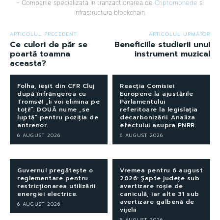
- Companie specializata in tranzactionarea de
Criptomonede
si
infrastructura blockchain.
ARTICOLUL PRECEDENT
ARTICOLUL URMĂTOR
Ce culori de păr se
Beneficiile studierii unui
poartă toamna
instrument muzical
aceasta?
Folha, ieșit din CFR Cluj
Reacția Comisiei
după înfrângerea cu
Europene la ajustările
Tromsø! „Îi voi elimina pe
Parlamentului
toți!”. DOUĂ nume „se
referitoare la legislația
luptă” pentru poziția de
decarbonizării. Analiza
antrenor.
efectului asupra PNRR.
6 AUGUST 2026
6 AUGUST 2026
Guvernul pregătește o
Vremea pentru 6 august
reglementare pentru
2026: Șapte județe sub
restricționarea utilizării
avertizare roșie de
energiei electrice.
caniculă, iar alte 31 sub
avertizare galbenă de
6 AUGUST 2026
vijelii
5 AUGUST 2026