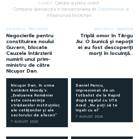
London
. Calitate la prețul corect.
- Companie specializata in tranzactionarea de
Criptomonede
si
infrastructura blockchain.
ARTICOLUL PRECEDENT
ARTICOLUL URMĂTOR
Negocierile pentru
Triplă omor în Târgu
constituirea noului
Jiu: O bunică și nepoții
Guvern, blocate.
ei au fost descoperiți
Cauzele întârzierii
morți în locuință…
numirii unui prim-
ministru de către
Nicușor Dan.
Nicușor Dan, în urma
Daniel Pancu,
hotărârii Moody’s:
impresionat de un
„Evaluarea României
fotbalist de la Rapid
este consecința
după egalul cu UTA
strădaniilor instituțiilor,
Arad: „Nu poți să te
ale cetățenilor și ale
înșeli cu el”
sectorului de afaceri”
7 AUGUST 2026
7 AUGUST 2026