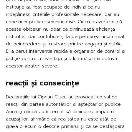
instituție au fost ocupate de indivizi ce nu
îndeplinesc criteriile profesionale necesare, dar au
conexiuni politice semnificative. Ciucu a avertizat că
aceste obiceiuri nu doar că diminuează eficiența
instituției, dar contribuie și la perpetuarea unui climat
de neîncredere și frustrare printre angajați și public.
El a cerut intervenția rapidă a organelor de control și
justiție pentru a investiga și a lua măsuri împotriva
acestor abateri severe.
reacții și consecințe
Declarațiile lui Ciprian Ciucu au provocat un val de
reacții din partea autorităților și așteptărilor publice.
Anumiți oficiali au încercat să diminueze impactul
acuzațiilor, afirmând că realitatea nu este atât de
gravă precum o descrie primarul și că se desfășoară