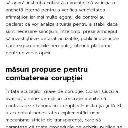
să apară: instituția criticată a anunțat că va iniția o
anchetă internă pentru a verifica veridicitatea
afirmațiilor, iar mai multe agenții de control au
declarat că vor analiza situația pentru a stabili dacă
sunt necesare sancțiuni. Între timp, presa a început
să investigheze detaliat acuzațiile, publicând articole
care expun posibile nereguli și oferind platforme
pentru diverse opinii.
măsuri propuse pentru
combaterea corupției
În fața acuzațiilor grave de corupție, Ciprian Ciucu a
avansat o serie de măsuri concrete menite să
contracareze fenomenul corupției în instituția țintă. El
a accentuat necesitatea implementării unor
mecanisme stricte de transparență, care să
garanteze că toate procedurile de achiziții publice se