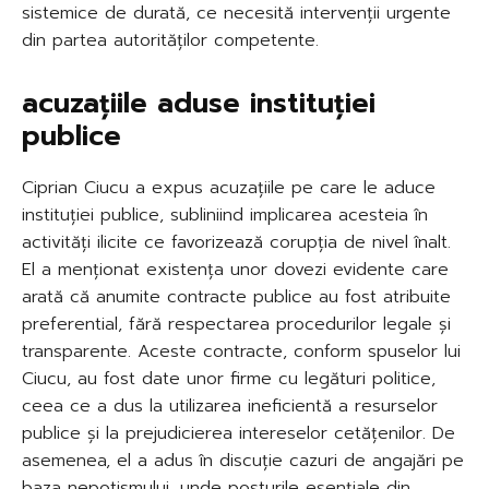
sistemice de durată, ce necesită intervenții urgente
din partea autorităților competente.
acuzațiile aduse instituției
publice
Ciprian Ciucu a expus acuzațiile pe care le aduce
instituției publice, subliniind implicarea acesteia în
activități ilicite ce favorizează corupția de nivel înalt.
El a menționat existența unor dovezi evidente care
arată că anumite contracte publice au fost atribuite
preferential, fără respectarea procedurilor legale și
transparente. Aceste contracte, conform spuselor lui
Ciucu, au fost date unor firme cu legături politice,
ceea ce a dus la utilizarea ineficientă a resurselor
publice și la prejudicierea intereselor cetățenilor. De
asemenea, el a adus în discuție cazuri de angajări pe
baza nepotismului, unde posturile esențiale din