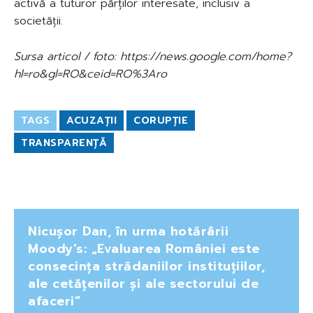
activă a tuturor părților interesate, inclusiv a
societății.
Sursa articol / foto: https://news.google.com/home?
hl=ro&gl=RO&ceid=RO%3Aro
TAGS
ACUZAȚII
CORUPȚIE
TRANSPARENȚĂ
Nicușor Dan, în urma hotărârii
Moody’s: „Evaluarea României este
consecința strădaniilor instituțiilor,
ale cetățenilor și ale sectorului de
afaceri”