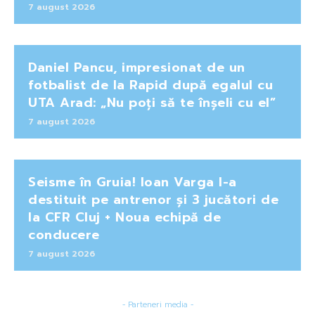
7 august 2026
Daniel Pancu, impresionat de un
fotbalist de la Rapid după egalul cu
UTA Arad: „Nu poți să te înșeli cu el”
7 august 2026
Seisme în Gruia! Ioan Varga l-a
destituit pe antrenor și 3 jucători de
la CFR Cluj + Noua echipă de
conducere
7 august 2026
- Parteneri media -