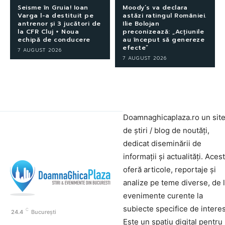
Seisme în Gruia! Ioan
Moody’s va declara
Varga l-a destituit pe
astăzi ratingul României.
antrenor și 3 jucători de
Ilie Bolojan
la CFR Cluj + Noua
preconizează: „Acțiunile
echipă de conducere
au început să genereze
efecte”
7 AUGUST 2026
7 AUGUST 2026
Doamnaghicaplaza.ro un sit
de știri / blog de noutăți,
dedicat diseminării de
informații și actualități. Aces
oferă articole, reportaje și
analize pe teme diverse, de 
evenimente curente la
subiecte specifice de interes
C
24.4
București
Este un spațiu digital pentru