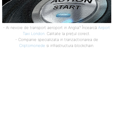
- Ai nevoie de transport aeroport in Anglia? Încearcă
Airport
Taxi London
. Calitate la prețul corect.
- Companie specializata in tranzactionarea de
Criptomonede
si infrastructura blockchain.