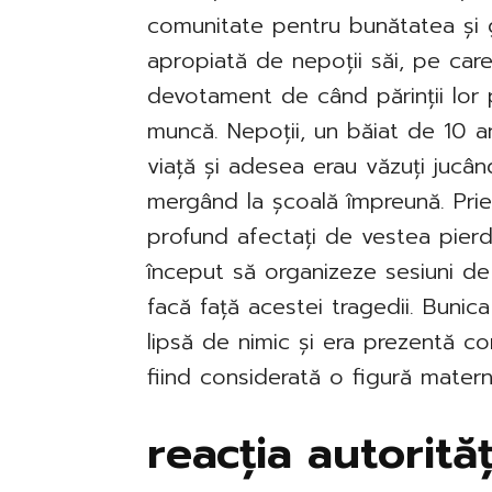
comunitate pentru bunătatea și g
apropiată de nepoții săi, pe care
devotament de când părinții lor 
muncă. Nepoții, un băiat de 10 ani
viață și adesea erau văzuți jucân
mergând la școală împreună. Priet
profund afectați de vestea pierde
început să organizeze sesiuni de 
facă față acestei tragedii. Bunic
lipsă de nimic și era prezentă con
fiind considerată o figură mater
reacția autorităț