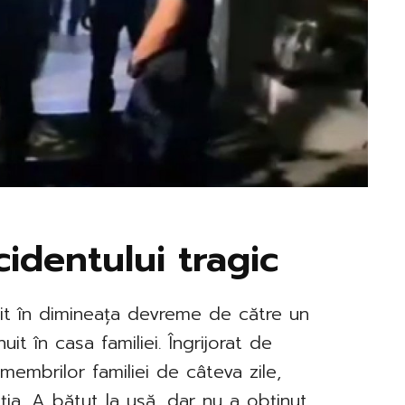
identului tragic
rit în dimineața devreme de către un
it în casa familiei. Îngrijorat de
membrilor familiei de câteva zile,
ția. A bătut la ușă, dar nu a obținut