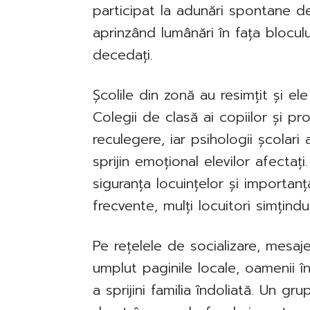
participat la adunări spontane 
aprinzând lumânări în fața bloculu
decedați.
Școlile din zonă au resimțit și ele
Colegii de clasă ai copiilor și 
reculegere, iar psihologii școlari
sprijin emoțional elevilor afectați
siguranța locuințelor și importanț
frecvente, mulți locuitori simțind
Pe rețelele de socializare, mesaj
umplut paginile locale, oamenii 
a sprijini familia îndoliată. Un g