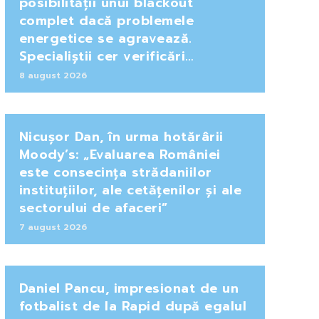
posibilității unui blackout
complet dacă problemele
energetice se agravează.
Specialiștii cer verificări…
8 august 2026
Nicușor Dan, în urma hotărârii
Moody’s: „Evaluarea României
este consecința strădaniilor
instituțiilor, ale cetățenilor și ale
sectorului de afaceri”
7 august 2026
Daniel Pancu, impresionat de un
fotbalist de la Rapid după egalul