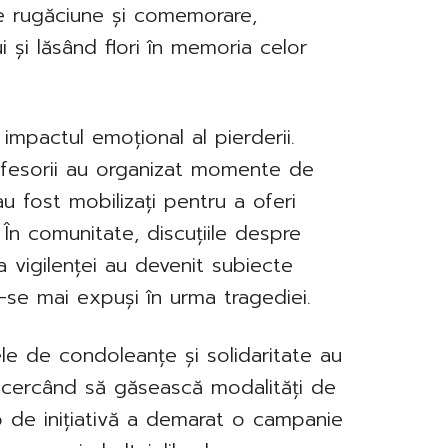
de rugăciune și comemorare,
i și lăsând flori în memoria celor
 impactul emoțional al pierderii.
profesorii au organizat momente de
 au fost mobilizați pentru a oferi
. În comunitate, discuțiile despre
a vigilenței au devenit subiecte
u-se mai expuși în urma tragediei.
ele de condoleanțe și solidaritate au
încercând să găsească modalități de
rup de inițiativă a demarat o campanie