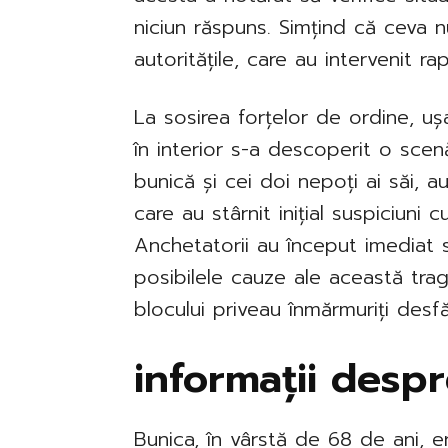
niciun răspuns. Simțind că ceva nu
autoritățile, care au intervenit rap
La sosirea forțelor de ordine, uș
în interior s-a descoperit o scen
bunică și cei doi nepoți ai săi, a
care au stârnit inițial suspiciuni c
Anchetatorii au început imediat
posibilele cauze ale această traged
blocului priveau înmărmuriți desf
informații despr
Bunica, în vârstă de 68 de ani, 