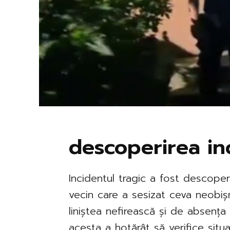
descoperirea inc
Incidentul tragic a fost descope
vecin care a sesizat ceva neobișnu
liniștea nefirească și de absența 
acesta a hotărât să verifice situa