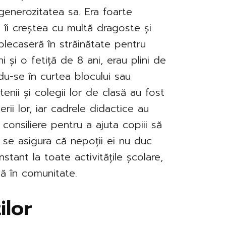
enerozitatea sa. Era foarte
 îi creștea cu multă dragoste și
plecaseră în străinătate pentru
 și o fetiță de 8 ani, erau plini de
du-se în curtea blocului sau
enii și colegii lor de clasă au fost
rii lor, iar cadrele didactice au
consiliere pentru a ajuta copiii să
a se asigura că nepoții ei nu duc
stant la toate activitățile școlare,
nă în comunitate.
ilor