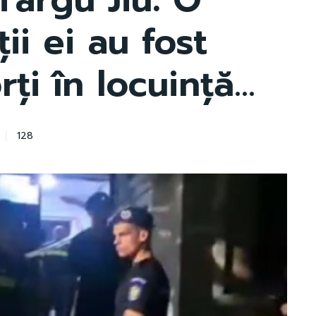
ii ei au fost
ți în locuință…
128