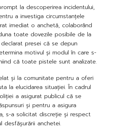
 prompt la descoperirea incidentului,
entru a investiga circumstanțele
marat imediat o anchetă, colaborând
aduna toate dovezile posibile de la
a declarat presei că se depun
etermina motivul și modul în care s-
iind că toate pistele sunt analizate.
elat și la comunitate pentru a oferi
a la elucidarea situației. În cadrul
liției a asigurat publicul că se
ăspunsuri și pentru a asigura
 s-a solicitat discreție și respect
ul desfășurării anchetei.