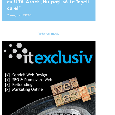
cu UTA Arad: „Nu poți să te înșeli
cu el”
7 august 2026
- Parteneri media -