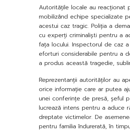
Autoritățile locale au reacționat
mobilizând echipe specializate p
acestui caz tragic. Poliția a de
cu experți criminaliști pentru a 
fața locului. Inspectorul de caz 
eforturi considerabile pentru a d
a produs această tragedie, sublin
Reprezentanții autorităților au ap
orice informație care ar putea ajut
unei conferințe de presă, șeful po
lucrează intens pentru a aduce r
dreptate victimelor. De asemenea,
pentru familia îndurerată, în timp