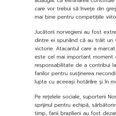
adăugat că eliminarea constituie o
care vor trebui să învețe din gre
mai bine pentru competițiile viito
Jucătorii norvegieni au fost extr
dintre ei spunând că au trăit un 
victorie. Atacantul care a marcat
este cel mai important moment di
responsabilitate de a contribui l
fanilor pentru susținerea necond
lupta cu aceeași hotărâre și în m
Pe rețelele sociale, suporterii N
sprijinul pentru echipă, sărbătorin
timp, fanii brazilieni au fost deza