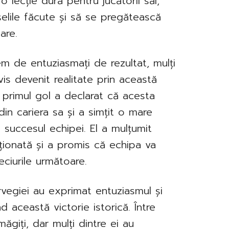
 lecție dură pentru jucătorii săi,
șelile făcute și să se pregătească
are.
em de entuziasmați de rezultat, mulți
vis devenit realitate prin această
 primul gol a declarat că acesta
n cariera sa și a simțit o mare
a succesul echipei. El a mulțumit
iționată și a promis că echipa va
eciurile următoare.
orvegiei au exprimat entuziasmul și
d această victorie istorică. Între
măgiți, dar mulți dintre ei au