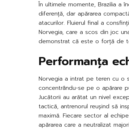
În ultimele momente, Brazilia a î
diferență, dar apărarea compactă
atacurilor. Fluierul final a consfi
Norvegia, care a scos din joc una
demonstrat că este o forță de t
Performanța ech
Norvegia a intrat pe teren cu o s
concentrându-se pe o apărare put
Jucătorii au arătat un nivel exce
tactică, antrenorul reușind să in
maximă. Fiecare sector al echipei
apărarea care a neutralizat majori