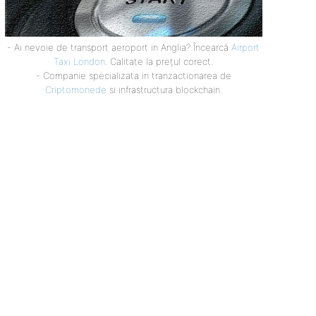
- Ai nevoie de transport aeroport in Anglia? Încearcă
Airport
Taxi London
. Calitate la prețul corect.
- Companie specializata in tranzactionarea de
Criptomonede
si infrastructura blockchain.