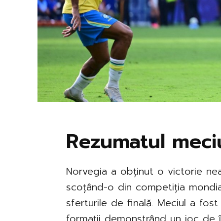
Rezumatul meciu
Norvegia a obținut o victorie nea
scoțând-o din competiția mondială
sferturile de finală. Meciul a fo
formații demonstrând un joc de î