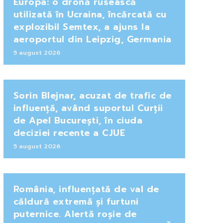
Europa: o dronă rusească
utilizată în Ucraina, încărcată cu
explozibil Semtex, a ajuns la
aeroportul din Leipzig, Germania
5 august 2026
Sorin Blejnar, acuzat de trafic de
influență, având suportul Curții
de Apel București, în ciuda
deciziei recente a CJUE
5 august 2026
România, influențată de val de
căldură extremă și furtuni
puternice. Alertă roșie de