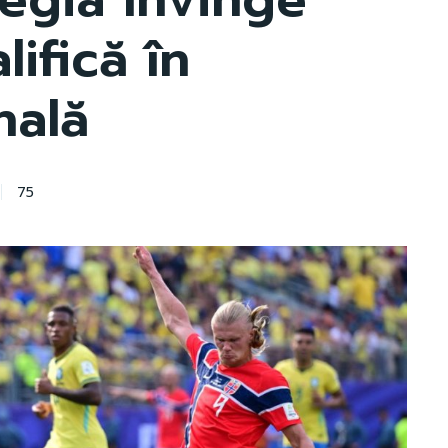
lifică în
nală
75