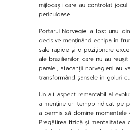
mijlocașii care au controlat jocul 
periculoase.
Portarul Norvegiei a fost unul dint
decisive menținând echipa în fru
sale rapide și o poziționare exce
ale brazilienilor, care nu au reuș
paralel, atacanții norvegieni au va
transformând șansele în goluri c
Un alt aspect remarcabil al evolu
a menține un tempo ridicat pe pa
a permis să domine momentele che
Pregătirea fizică și mentalitatea 