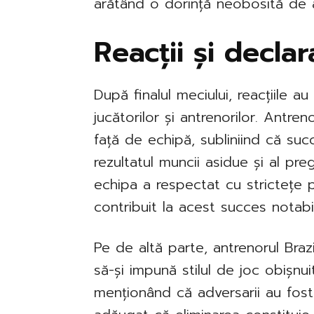
arătând o dorință neobosită de a 
Reacții și declara
După finalul meciului, reacțiile a
jucătorilor și antrenorilor. Antre
față de echipă, subliniind că succ
rezultatul muncii asidue și al pre
echipa a respectat cu strictețe pl
contribuit la acest succes notabil
Pe de altă parte, antrenorul Braz
să-și impună stilul de joc obișnui
menționând că adversarii au fost 