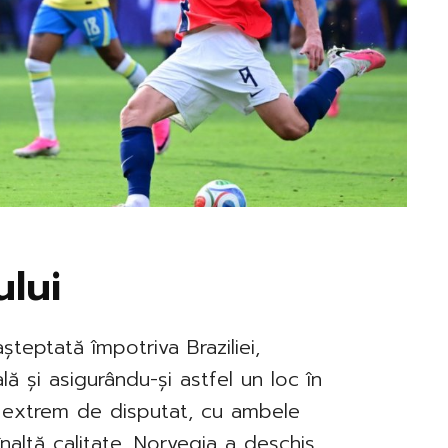
lui
șteptată împotriva Braziliei,
 și asigurându-și astfel un loc în
st extrem de disputat, cu ambele
naltă calitate. Norvegia a deschis