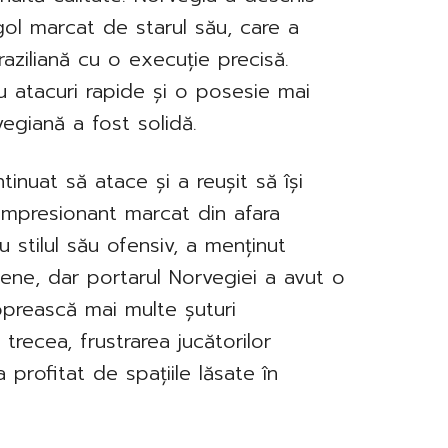
 gol marcat de starul său, care a
aziliană cu o execuție precisă.
cu atacuri rapide și o posesie mai
vegiană a fost solidă.
inuat să atace și a reușit să își
 impresionant marcat din afara
u stilul său ofensiv, a menținut
iene, dar portarul Norvegiei a avut o
oprească mai multe șuturi
trecea, frustrarea jucătorilor
a profitat de spațiile lăsate în