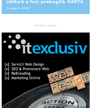
căldură a fost prelungită. HARTĂ
5 august 2026
- Parteneri media -