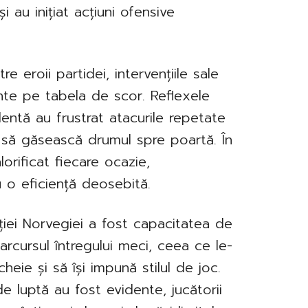
și au inițiat acțiuni ofensive
re eroii partidei, intervențiile sale
nte pe tabela de scor. Reflexele
lentă au frustrat atacurile repetate
it să găsească drumul spre poartă. În
lorificat fiecare ocazie,
u o eficiență deosebită.
ției Norvegiei a fost capacitatea de
rcursul întregului meci, ceea ce le-
ie și să își impună stilul de joc.
de luptă au fost evidente, jucătorii