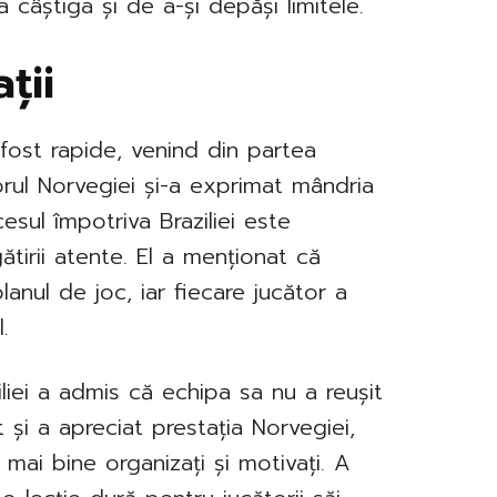
câștiga și de a-și depăși limitele.
ții
u fost rapide, venind din partea
norul Norvegiei și-a exprimat mândria
esul împotriva Braziliei este
gătirii atente. El a menționat că
anul de joc, iar fiecare jucător a
.
iliei a admis că echipa sa nu a reușit
t și a apreciat prestația Norvegiei,
mai bine organizați și motivați. A