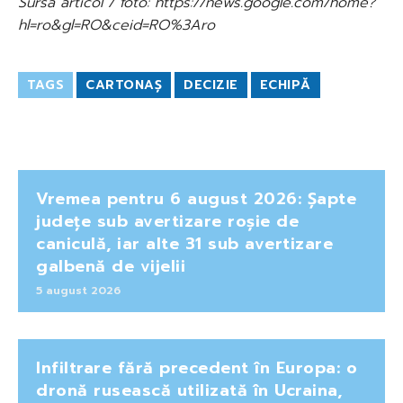
Sursa articol / foto: https://news.google.com/home?
hl=ro&gl=RO&ceid=RO%3Aro
TAGS
CARTONAȘ
DECIZIE
ECHIPĂ
Vremea pentru 6 august 2026: Șapte
județe sub avertizare roșie de
caniculă, iar alte 31 sub avertizare
galbenă de vijelii
5 august 2026
Infiltrare fără precedent în Europa: o
dronă rusească utilizată în Ucraina,