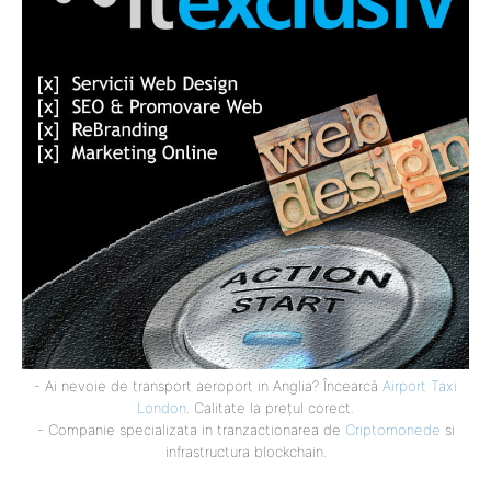
- Ai nevoie de transport aeroport in Anglia? Încearcă
Airport Taxi
London
. Calitate la prețul corect.
- Companie specializata in tranzactionarea de
Criptomonede
si
infrastructura blockchain.