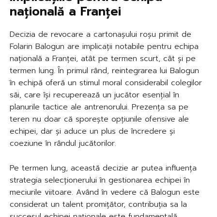
națională a Franței
Decizia de revocare a cartonașului roșu primit de
Folarin Balogun are implicații notabile pentru echipa
națională a Franței, atât pe termen scurt, cât și pe
termen lung. În primul rând, reintegrarea lui Balogun
în echipă oferă un stimul moral considerabil colegilor
săi, care își recuperează un jucător esențial în
planurile tactice ale antrenorului. Prezența sa pe
teren nu doar că sporește opțiunile ofensive ale
echipei, dar și aduce un plus de încredere și
coeziune în rândul jucătorilor.
Pe termen lung, această decizie ar putea influența
strategia selecționerului în gestionarea echipei în
meciurile viitoare. Având în vedere că Balogun este
considerat un talent promițător, contribuția sa la
succesul echipei naționale este fundamentală.