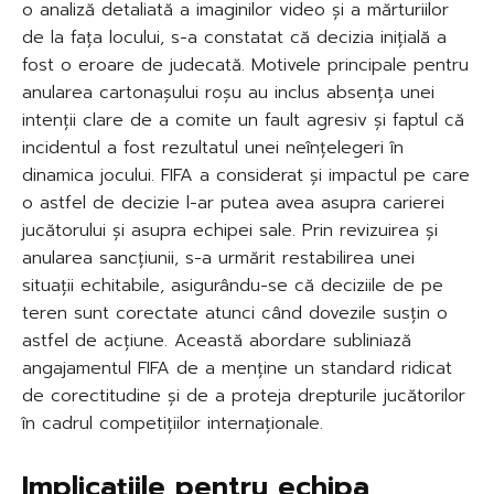
o analiză detaliată a imaginilor video și a mărturiilor
de la fața locului, s-a constatat că decizia inițială a
fost o eroare de judecată. Motivele principale pentru
anularea cartonașului roșu au inclus absența unei
intenții clare de a comite un fault agresiv și faptul că
incidentul a fost rezultatul unei neînțelegeri în
dinamica jocului. FIFA a considerat și impactul pe care
o astfel de decizie l-ar putea avea asupra carierei
jucătorului și asupra echipei sale. Prin revizuirea și
anularea sancțiunii, s-a urmărit restabilirea unei
situații echitabile, asigurându-se că deciziile de pe
teren sunt corectate atunci când dovezile susțin o
astfel de acțiune. Această abordare subliniază
angajamentul FIFA de a menține un standard ridicat
de corectitudine și de a proteja drepturile jucătorilor
în cadrul competițiilor internaționale.
Implicațiile pentru echipa