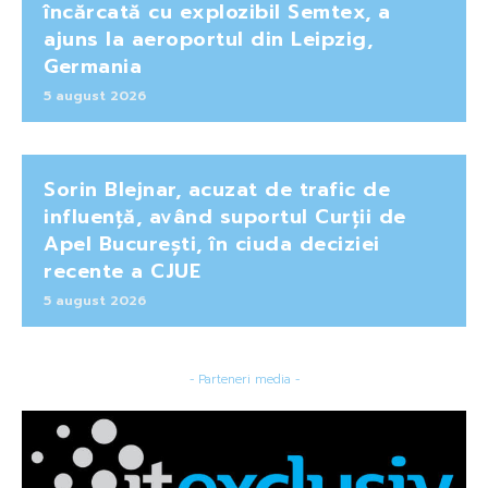
încărcată cu explozibil Semtex, a
ajuns la aeroportul din Leipzig,
Germania
5 august 2026
Sorin Blejnar, acuzat de trafic de
influență, având suportul Curții de
Apel București, în ciuda deciziei
recente a CJUE
5 august 2026
- Parteneri media -