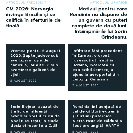
ARTICOLUL PRECEDENT
ARTICOLUL URMĂTOR
CM 2026: Norvegia
Motivul pentru care
învinge Brazilia și se
România nu dispune de
califică în sferturile de
un guvern cu puteri
finală
complete de două luni.
Întâmpinările lui Sorin
Grindeanu.
Vremea pentru 6 august
Infiltrare fără precedent
2026: Șapte județe sub
în Europa: o dronă
avertizare roșie de
rusească utilizată în
caniculă, iar alte 31 sub
Ucraina, încărcată cu
avertizare galbenă de
explozibil Semtex, a
vijelii
ajuns la aeroportul din
Leipzig, Germania
5 AUGUST 2026
5 AUGUST 2026
Sorin Blejnar, acuzat de
România, influențată de
trafic de influență,
val de căldură extremă
având suportul Curții de
și furtuni puternice.
Apel București, în ciuda
Alertă roșie de căldură a
deciziei recente a CJUE
fost prelungită. HARTĂ
5 AUGUST 2026
5 AUGUST 2026