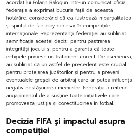
acordat lui Folarin Balogun. Într-un comunicat oficial,
federația a exprimat bucuria față de această
hotărâre, considerând că ea ilustrează imparțialitatea
și spiritul de fair-play necesar în competițiile
internaționale. Reprezentanții federației au subliniat
semnificația acestei decizii pentru păstrarea
integrității jocului și pentru a garanta că toate
echipele primesc un tratament corect. De asemenea,
au subliniat că un astfel de precedent este crucial
pentru protejarea jucătorilor și pentru a preveni
eventualele greșeli de arbitraj care ar putea influența
negativ desfășurarea meciurilor. Federația a reiterat
angajamentul de a susține toate inițiativele care
promovează justiția și corectitudinea în fotbal.
Decizia FIFA și impactul asupra
competiției