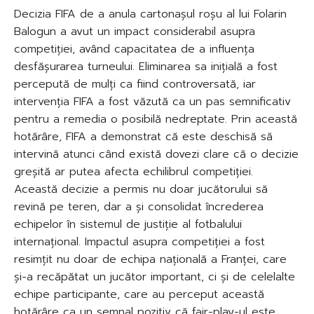
Decizia FIFA de a anula cartonașul roșu al lui Folarin
Balogun a avut un impact considerabil asupra
competiției, având capacitatea de a influența
desfășurarea turneului. Eliminarea sa inițială a fost
percepută de mulți ca fiind controversată, iar
intervenția FIFA a fost văzută ca un pas semnificativ
pentru a remedia o posibilă nedreptate. Prin această
hotărâre, FIFA a demonstrat că este deschisă să
intervină atunci când există dovezi clare că o decizie
greșită ar putea afecta echilibrul competiției.
Această decizie a permis nu doar jucătorului să
revină pe teren, dar a și consolidat încrederea
echipelor în sistemul de justiție al fotbalului
internațional. Impactul asupra competiției a fost
resimțit nu doar de echipa națională a Franței, care
și-a recăpătat un jucător important, ci și de celelalte
echipe participante, care au perceput această
hotărâre ca un semnal pozitiv că fair-play-ul este