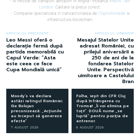
- Ai nevoie de transport aeroport in Anglia? Încearcă
Airport Taxi
London
. Calitate la prețul corect.
- Companie specializata in tranzactionarea de
Criptomonede
si
infrastructura blockchain.
ARTICOLUL PRECEDENT
ARTICOLUL URMĂTOR
Leo Messi oferă o
Mesajul Statelor Unite
declarație fermă după
adresat României, cu
partida memorabilă cu
prilejul aniversării a
Capul Verde: ”Asta
250 de ani de la
este ceea ce face
fondarea Statelor
Cupa Mondială unică”
Unite. Perspectivă
uimitoare a Castelului
Bran
Moody’s va declara
Folha, ieșit din CFR Cluj
astăzi ratingul României.
după înfrângerea cu
Ilie Bolojan
Tromsø! „Îi voi elimina pe
preconizează: „Acțiunile
toți!”. DOUĂ nume „se
au început să genereze
luptă” pentru poziția de
efecte”
antrenor.
7 AUGUST 2026
6 AUGUST 2026