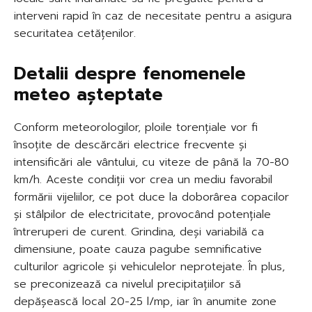
interveni rapid în caz de necesitate pentru a asigura
securitatea cetățenilor.
Detalii despre fenomenele
meteo așteptate
Conform meteorologilor, ploile torențiale vor fi
însoțite de descărcări electrice frecvente și
intensificări ale vântului, cu viteze de până la 70-80
km/h. Aceste condiții vor crea un mediu favorabil
formării vijeliilor, ce pot duce la doborârea copacilor
și stâlpilor de electricitate, provocând potențiale
întreruperi de curent. Grindina, deși variabilă ca
dimensiune, poate cauza pagube semnificative
culturilor agricole și vehiculelor neprotejate. În plus,
se preconizează ca nivelul precipitațiilor să
depășească local 20-25 l/mp, iar în anumite zone