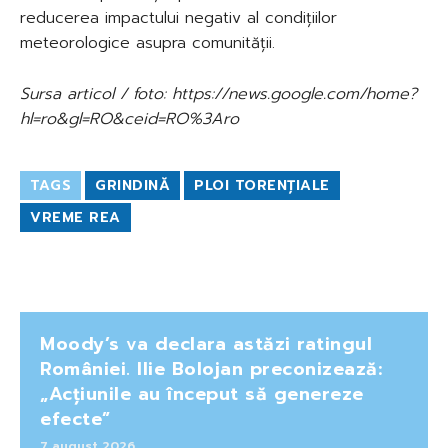
reducerea impactului negativ al condițiilor
meteorologice asupra comunității.
Sursa articol / foto: https://news.google.com/home?
hl=ro&gl=RO&ceid=RO%3Aro
TAGS
GRINDINĂ
PLOI TORENȚIALE
VREME REA
Moody’s va declara astăzi ratingul
României. Ilie Bolojan preconizează:
„Acțiunile au început să genereze
efecte”
7 august 2026