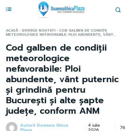
ACASĂ
DIVERSE NOUTATI
COD GALBEN DE CONDIȚII
METEOROLOGICE NEFAVORABILE: PLOI ABUNDENTE, VÂNT...
Cod galben de condiții
meteorologice
nefavorabile: Ploi
abundente, vânt puternic
și grindină pentru
București și alte șapte
județe, conform ANM
Autorii Doamna Ghica
4 iulie
76
Plaza
2026