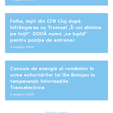
Folha, ieșit din CFR Cluj după
înfrângerea cu Tromsø! „Îi voi elimina
pe toți!”. DOUĂ nume „se luptă”
pentru poziția de antrenor.
6 august 2026
Consum de energie al românilor în
urma exhortărilor lui Ilie Bolojan la
temperanță: Informațiile
Transelectrica
6 august 2026
- Parteneri media -