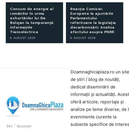
Consum de energie al
Reacția Comisiei
românilor în urma
Europene la ajustările
exhortărilor lui Ilie
Parlamentului
Bolojan la temperanță:
referitoare la legislația
Informațiile
decarbonizării. Analiza
Transelectrica
efectului asupra PNRR.
6 AUGUST 2026
6 AUGUST 2026
Doamnaghicaplaza.ro un sit
de știri / blog de noutăți,
dedicat diseminării de
informații și actualități. Aces
oferă articole, reportaje și
analize pe teme diverse, de 
evenimente curente la
subiecte specifice de interes
C
34.1
București