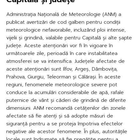
Administrația Națională de Meteorologie (ANM) a
publicat avertizări de cod galben pentru condiții
meteorologice nefavorabile, incluzând ploi intense,
vijelii și grindină, valabile pentru Capitală și alte șapte
județe. Aceste atenționări vor fi în vigoare în
următoarele zile, perioadă în care instabilitatea
atmosferei se va intensifica. Județele afectate de
aceste atenționări sunt Ilfov, Argeș, Dâmbovița,
Prahova, Giurgiu, Teleorman și Călărași. În aceste
regiuni, fenomenele meteorologice severe pot
conduce la acumulări considerabile de apă, rafale
puternice de vânt și căderi de grindină de diferite
dimensiuni. ANM recomandă cetățenilor din zonele
afectate să fie atenți și să adopte măsuri de
siguranță pentru a se proteja împotriva efectelor
negative ale acestor fenomene. În plus, autoritățile
locale sunt îndrumate să fie pregătite pentru a