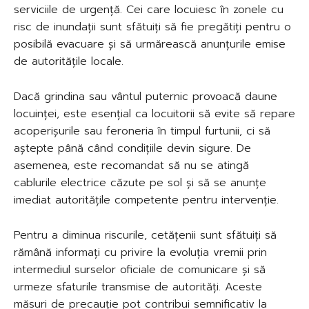
serviciile de urgență. Cei care locuiesc în zonele cu
risc de inundații sunt sfătuiți să fie pregătiți pentru o
posibilă evacuare și să urmărească anunțurile emise
de autoritățile locale.
Dacă grindina sau vântul puternic provoacă daune
locuinței, este esențial ca locuitorii să evite să repare
acoperișurile sau feroneria în timpul furtunii, ci să
aștepte până când condițiile devin sigure. De
asemenea, este recomandat să nu se atingă
cablurile electrice căzute pe sol și să se anunțe
imediat autoritățile competente pentru intervenție.
Pentru a diminua riscurile, cetățenii sunt sfătuiți să
rămână informați cu privire la evoluția vremii prin
intermediul surselor oficiale de comunicare și să
urmeze sfaturile transmise de autorități. Aceste
măsuri de precauție pot contribui semnificativ la