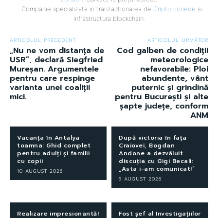
- Companie specializata in tranzactionarea de
Criptomonede
si
infrastructura blockchain.
ARTICOLUL PRECEDENT
ARTICOLUL URMĂTOR
„Nu ne vom distanța de
Cod galben de condiții
USR”, declară Siegfried
meteorologice
Mureșan. Argumentele
nefavorabile: Ploi
pentru care respinge
abundente, vânt
varianta unei coaliții
puternic și grindină
mici.
pentru București și alte
șapte județe, conform
ANM
Vacanța în Antalya
După victoria în fața
toamna: Ghid complet
Craiovei, Bogdan
pentru adulți și familii
Andone a dezvăluit
cu copii
discuția cu Gigi Becali:
„Asta i-am comunicat!”
10 AUGUST 2026
9 AUGUST 2026
Realizare impresionantă!
Fost șef al Investigațiilor