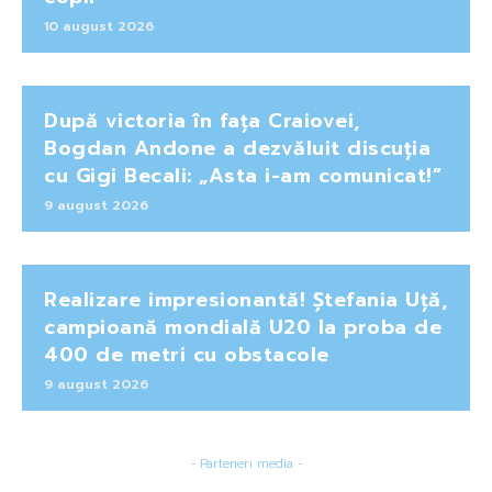
10 august 2026
După victoria în fața Craiovei,
Bogdan Andone a dezvăluit discuția
cu Gigi Becali: „Asta i-am comunicat!”
9 august 2026
Realizare impresionantă! Ștefania Uță,
campioană mondială U20 la proba de
400 de metri cu obstacole
9 august 2026
- Parteneri media -