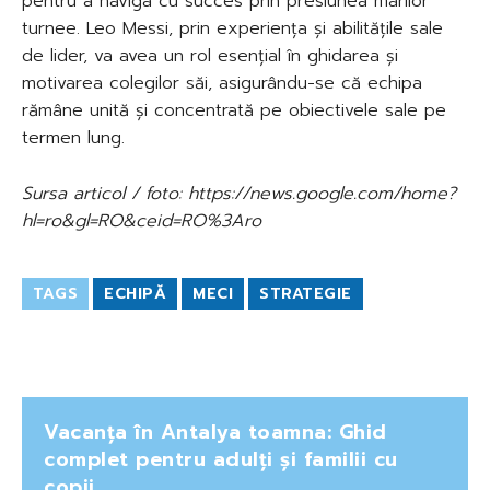
pentru a naviga cu succes prin presiunea marilor
turnee. Leo Messi, prin experiența și abilitățile sale
de lider, va avea un rol esențial în ghidarea și
motivarea colegilor săi, asigurându-se că echipa
rămâne unită și concentrată pe obiectivele sale pe
termen lung.
Sursa articol / foto: https://news.google.com/home?
hl=ro&gl=RO&ceid=RO%3Aro
TAGS
ECHIPĂ
MECI
STRATEGIE
Vacanța în Antalya toamna: Ghid
complet pentru adulți și familii cu
copii