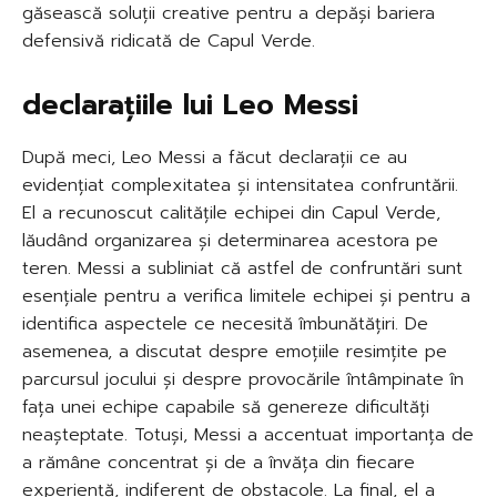
găsească soluții creative pentru a depăși bariera
defensivă ridicată de Capul Verde.
declarațiile lui Leo Messi
După meci, Leo Messi a făcut declarații ce au
evidențiat complexitatea și intensitatea confruntării.
El a recunoscut calitățile echipei din Capul Verde,
lăudând organizarea și determinarea acestora pe
teren. Messi a subliniat că astfel de confruntări sunt
esențiale pentru a verifica limitele echipei și pentru a
identifica aspectele ce necesită îmbunătățiri. De
asemenea, a discutat despre emoțiile resimțite pe
parcursul jocului și despre provocările întâmpinate în
fața unei echipe capabile să genereze dificultăți
neașteptate. Totuși, Messi a accentuat importanța de
a rămâne concentrat și de a învăța din fiecare
experiență, indiferent de obstacole. La final, el a