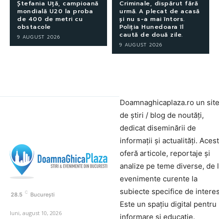
Ștefania Uță, campioană
Criminale, dispărut fără
mondială U20 la proba
urmă. A plecat de acasă
de 400 de metri cu
și nu s-a mai întors.
obstacole
Poliția Hunedoara îl
caută de două zile.
9 AUGUST 2026
9 AUGUST 2026
Doamnaghicaplaza.ro un sit
de știri / blog de noutăți,
dedicat diseminării de
informații și actualități. Aces
oferă articole, reportaje și
analize pe teme diverse, de 
evenimente curente la
subiecte specifice de interes
C
28.5
București
Este un spațiu digital pentru
luni, august 10, 2026
informare și educație.