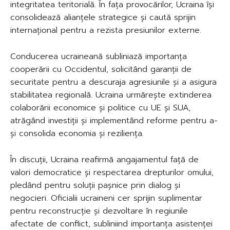
integritatea teritorială. În fața provocărilor, Ucraina își
consolidează alianțele strategice și caută sprijin
internațional pentru a rezista presiunilor externe.
Conducerea ucraineană subliniază importanța
cooperării cu Occidentul, solicitând garanții de
securitate pentru a descuraja agresiunile și a asigura
stabilitatea regională. Ucraina urmărește extinderea
colaborării economice și politice cu UE și SUA,
atrăgând investiții și implementând reforme pentru a-
și consolida economia și reziliența.
În discuții, Ucraina reafirmă angajamentul față de
valori democratice și respectarea drepturilor omului,
pledând pentru soluții pașnice prin dialog și
negocieri. Oficialii ucraineni cer sprijin suplimentar
pentru reconstrucție și dezvoltare în regiunile
afectate de conflict, subliniind importanța asistenței