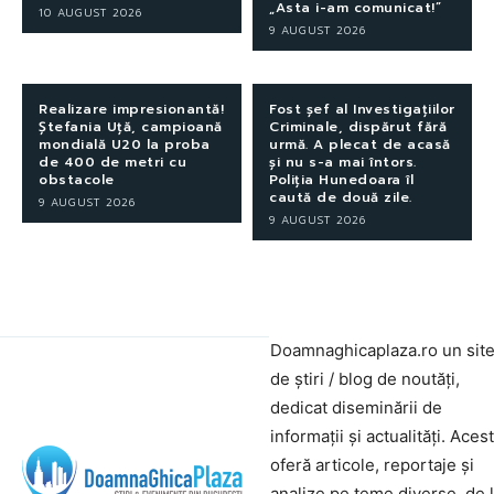
„Asta i-am comunicat!”
10 AUGUST 2026
9 AUGUST 2026
Realizare impresionantă!
Fost șef al Investigațiilor
Ștefania Uță, campioană
Criminale, dispărut fără
mondială U20 la proba
urmă. A plecat de acasă
de 400 de metri cu
și nu s-a mai întors.
obstacole
Poliția Hunedoara îl
caută de două zile.
9 AUGUST 2026
9 AUGUST 2026
Doamnaghicaplaza.ro un sit
de știri / blog de noutăți,
dedicat diseminării de
informații și actualități. Aces
oferă articole, reportaje și
analize pe teme diverse, de 