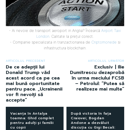
- Ai nevoie de transport aeroport in Anglia? Încearcă
Airport Taxi
London
. Calitate la prețul corect.
- Companie specializata in tranzactionarea de
Criptomonede
si
infrastructura blockchain.
ARTICOLUL PRECEDENT
ARTICOLUL URMĂTOR
De ce adepții lui
Exclusiv | Ilie
Donald Trump văd
Dumitrescu dezaprobă
acest acord ca pe cea
în urma meciului FCSB
mai bună oportunitate
– Petrolul: ”Putea să
pentru pace. „Ucrainenii
realizeze mai multe”
vor fi nevoiți să
accepte”
Vacanța în Antalya
După victoria în fața
toamna: Ghid complet
Craiovei, Bogdan
pentru adulți și familii
Andone a dezvăluit
cu copii
discuția cu Gigi Becali: