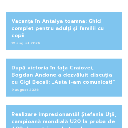
Vacanța în Antalya toamna: Ghid
complet pentru adulți și familii cu
copii
10 august 2026
După victoria în fața Craiovei,
Bogdan Andone a dezvăluit discuția
cu Gigi Becali: „Asta i-am comunicat!”
9 august 2026
Realizare impresionantă! Ștefania Uță,
campioană mondială U20 la proba de