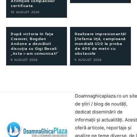
Afirmțiile companiilor
certificate.
10 AUGUST 2026
După victoria în fața
Realizare impresionantă!
Craiovei, Bogdan
Ștefania Uță, campioană
Andone a dezvăluit
mondială U20 la proba
discuția cu Gigi Becali:
de 400 de metri cu
„Asta i-am comunicat!”
obstacole
9 AUGUST 2026
9 AUGUST 2026
Doamnaghicaplaza.ro un sit
de știri / blog de noutăți,
dedicat diseminării de
informații și actualități. Aces
oferă articole, reportaje și
analize pe teme diverse, de 