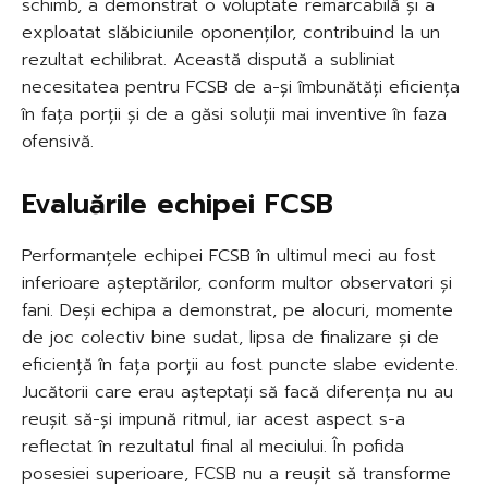
schimb, a demonstrat o voluptate remarcabilă și a
exploatat slăbiciunile oponenților, contribuind la un
rezultat echilibrat. Această dispută a subliniat
necesitatea pentru FCSB de a-și îmbunătăți eficiența
în fața porții și de a găsi soluții mai inventive în faza
ofensivă.
Evaluările echipei FCSB
Performanțele echipei FCSB în ultimul meci au fost
inferioare așteptărilor, conform multor observatori și
fani. Deși echipa a demonstrat, pe alocuri, momente
de joc colectiv bine sudat, lipsa de finalizare și de
eficiență în fața porții au fost puncte slabe evidente.
Jucătorii care erau așteptați să facă diferența nu au
reușit să-și impună ritmul, iar acest aspect s-a
reflectat în rezultatul final al meciului. În pofida
posesiei superioare, FCSB nu a reușit să transforme