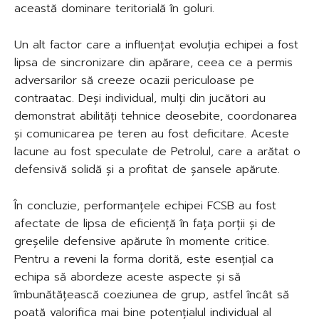
această dominare teritorială în goluri.
Un alt factor care a influențat evoluția echipei a fost
lipsa de sincronizare din apărare, ceea ce a permis
adversarilor să creeze ocazii periculoase pe
contraatac. Deși individual, mulți din jucători au
demonstrat abilități tehnice deosebite, coordonarea
și comunicarea pe teren au fost deficitare. Aceste
lacune au fost speculate de Petrolul, care a arătat o
defensivă solidă și a profitat de șansele apărute.
În concluzie, performanțele echipei FCSB au fost
afectate de lipsa de eficiență în fața porții și de
greșelile defensive apărute în momente critice.
Pentru a reveni la forma dorită, este esențial ca
echipa să abordeze aceste aspecte și să
îmbunătățească coeziunea de grup, astfel încât să
poată valorifica mai bine potențialul individual al