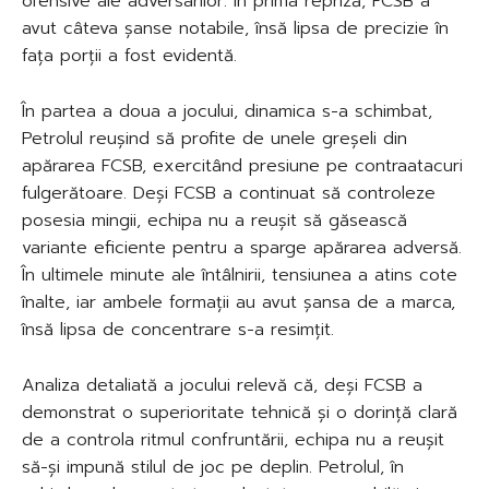
ofensive ale adversarilor. În prima repriză, FCSB a
avut câteva șanse notabile, însă lipsa de precizie în
fața porții a fost evidentă.
În partea a doua a jocului, dinamica s-a schimbat,
Petrolul reușind să profite de unele greșeli din
apărarea FCSB, exercitând presiune pe contraatacuri
fulgerătoare. Deși FCSB a continuat să controleze
posesia mingii, echipa nu a reușit să găsească
variante eficiente pentru a sparge apărarea adversă.
În ultimele minute ale întâlnirii, tensiunea a atins cote
înalte, iar ambele formații au avut șansa de a marca,
însă lipsa de concentrare s-a resimțit.
Analiza detaliată a jocului relevă că, deși FCSB a
demonstrat o superioritate tehnică și o dorință clară
de a controla ritmul confruntării, echipa nu a reușit
să-și impună stilul de joc pe deplin. Petrolul, în