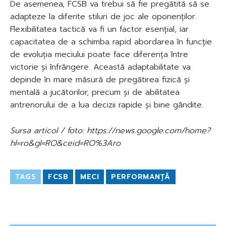
De asemenea, FCSB va trebui să fie pregătită să se
adapteze la diferite stiluri de joc ale oponenților.
Flexibilitatea tactică va fi un factor esențial, iar
capacitatea de a schimba rapid abordarea în funcție
de evoluția meciului poate face diferența între
victorie și înfrângere. Această adaptabilitate va
depinde în mare măsură de pregătirea fizică și
mentală a jucătorilor, precum și de abilitatea
antrenorului de a lua decizii rapide și bine gândite.
Sursa articol / foto: https://news.google.com/home?
hl=ro&gl=RO&ceid=RO%3Aro
TAGS
FCSB
MECI
PERFORMANȚĂ