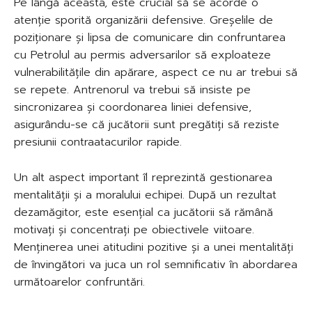
Pe lângă aceasta, este crucial să se acorde o
atenție sporită organizării defensive. Greșelile de
poziționare și lipsa de comunicare din confruntarea
cu Petrolul au permis adversarilor să exploateze
vulnerabilitățile din apărare, aspect ce nu ar trebui să
se repete. Antrenorul va trebui să insiste pe
sincronizarea și coordonarea liniei defensive,
asigurându-se că jucătorii sunt pregătiți să reziste
presiunii contraatacurilor rapide.
Un alt aspect important îl reprezintă gestionarea
mentalității și a moralului echipei. După un rezultat
dezamăgitor, este esențial ca jucătorii să rămână
motivați și concentrați pe obiectivele viitoare.
Menținerea unei atitudini pozitive și a unei mentalități
de învingători va juca un rol semnificativ în abordarea
următoarelor confruntări.