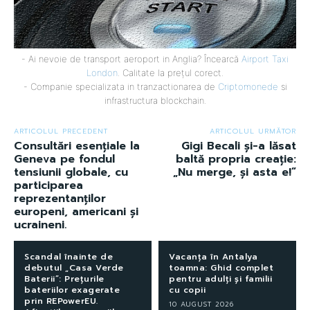
- Ai nevoie de transport aeroport in Anglia? Încearcă
Airport Taxi
London
. Calitate la prețul corect.
- Companie specializata in tranzactionarea de
Criptomonede
si
infrastructura blockchain.
ARTICOLUL PRECEDENT
ARTICOLUL URMĂTOR
Consultări esențiale la
Gigi Becali și-a lăsat
Geneva pe fondul
baltă propria creație:
tensiunii globale, cu
„Nu merge, și asta e!”
participarea
reprezentanților
europeni, americani și
ucraineni.
Scandal înainte de
Vacanța în Antalya
debutul „Casa Verde
toamna: Ghid complet
Baterii”: Prețurile
pentru adulți și familii
bateriilor exagerate
cu copii
prin REPowerEU.
10 AUGUST 2026