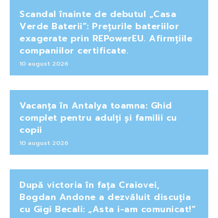
Scandal înainte de debutul „Casa
Verde Baterii”: Prețurile bateriilor
exagerate prin REPowerEU. Afirmțiile
companiilor certificate.
10 august 2026
Vacanța în Antalya toamna: Ghid
complet pentru adulți și familii cu
copii
10 august 2026
După victoria în fața Craiovei,
Bogdan Andone a dezvăluit discuția
cu Gigi Becali: „Asta i-am comunicat!”