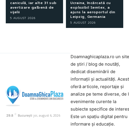
caniculă, iar alte 31 sub
Ucraina, încărcată cu
avertizare galbenă de
explozibil Semtex, a
vijelii
ajuns la aeroportul din
Leipzig, Germania
5 AUGUST 2026
5 AUGUST 2026
Doamnaghicaplaza.ro un sit
de știri / blog de noutăți,
dedicat diseminării de
informații și actualități. Aces
oferă articole, reportaje și
analize pe teme diverse, de 
evenimente curente la
subiecte specifice de interes
C
joi, august 6, 2026
29.8
București
Este un spațiu digital pentru
informare și educație.