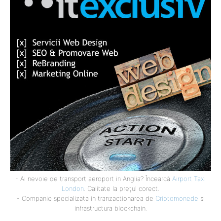
- Ai nevoie de transport aeroport in Anglia? Încearcă
Airport Taxi
London
. Calitate la prețul corect.
- Companie specializata in tranzactionarea de
Criptomonede
si
infrastructura blockchain.