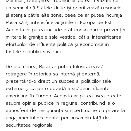
Mai mult, retragerea trupelor ar putea fi văzută ca
un semnal că Statele Unite își prioritizează resursele
și atenția către alte zone, ceea ce ar putea încuraja
Rusia să își intensifice acțiunile în Europa de Est.
Aceasta ar putea include atât consolidarea prezenței
militare la granițele sale vestice, cât și intensificarea
eforturilor de influență politică și economică în
fostele republici sovietice.
De asemenea, Rusia ar putea folosi această
retragere în retorica sa internă și externă,
prezentând-o drept un succes al politicilor sale
externe și ca pe o dovadă a scăderii influenței
americane în Europa. Aceasta ar putea avea efecte
asupra opiniei publice în regiune, contribuind la o
atmosferă de nesiguranță și incertitudine cu privire la
angajamentul occidental per ansamblu față de
securitatea regională.