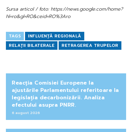
Sursa articol / foto: https://news.google.com/home?
hl=ro&gl=RO&ceid=RO%3Aro
TAGS
INFLUENȚĂ REGIONALĂ
RELAȚII BILATERALE
RETRAGEREA TRUPELOR
Reacția Comisiei Europene la
ajustările Parlamentului referitoare la
legislația decarbonizării. Analiza
efectului asupra PNRR.
6 august 2026