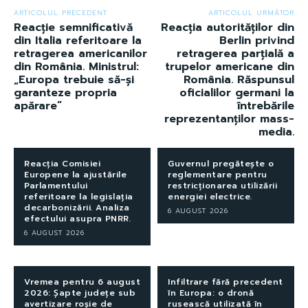
ARTICOLUL PRECEDENT
ARTICOLUL URMĂTOR
Reacție semnificativă
Reacția autorităților din
din Italia referitoare la
Berlin privind
retragerea americanilor
retragerea parțială a
din România. Ministrul:
trupelor americane din
„Europa trebuie să-și
România. Răspunsul
garanteze propria
oficialilor germani la
apărare”
întrebările
reprezentanților mass-
media.
Reacția Comisiei
Guvernul pregătește o
Europene la ajustările
reglementare pentru
Parlamentului
restricționarea utilizării
referitoare la legislația
energiei electrice.
decarbonizării. Analiza
6 AUGUST 2026
efectului asupra PNRR.
6 AUGUST 2026
Vremea pentru 6 august
Infiltrare fără precedent
2026: Șapte județe sub
în Europa: o dronă
avertizare roșie de
rusească utilizată în