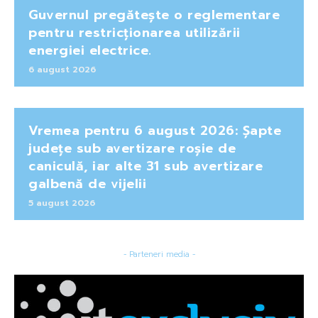
Guvernul pregătește o reglementare
pentru restricționarea utilizării
energiei electrice.
6 august 2026
Vremea pentru 6 august 2026: Șapte
județe sub avertizare roșie de
caniculă, iar alte 31 sub avertizare
galbenă de vijelii
5 august 2026
- Parteneri media -