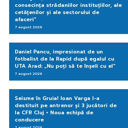
consecința strădaniilor instituțiilor, ale
cetățenilor și ale sectorului de
afaceri”
7 august 2026
Daniel Pancu, impresionat de un
fotbalist de la Rapid după egalul cu
UTA Arad: „Nu poți să te înșeli cu el”
7 august 2026
Seisme în Gruia! Ioan Varga l-a
destituit pe antrenor și 3 jucători de
la CFR Cluj + Noua echipă de
conducere
7 august 2026