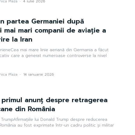
ica Plaza
-
4 iulie 2026
in partea Germaniei după
i mai mari companii de aviație a
ire la Iran
rieneCea mai mare linie aeriană din Germania a făcut
cativ care a generat numeroase controverse la nivel
ica Plaza
-
14 ianuarie 2026
 primul anunț despre retragerea
cane din România
ui TrumpAfirmațiile lui Donald Trump despre reducerea
omânia au fost exprimate într-un cadru politic și militar