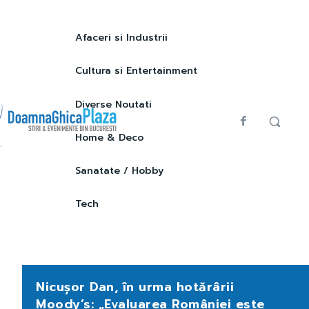
Afaceri si Industrii
Cultura si Entertainment
Diverse Noutati
Home & Deco
Sanatate / Hobby
Tech
Nicușor Dan, în urma hotărârii
Moody’s: „Evaluarea României este