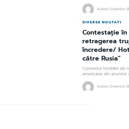
Autorii Doamna Gh
DIVERSE NOUTATI
Contestație în
retragerea tru
încredere/ Ho
către Rusia”
Contextul hotărârii de 
americane din anumite zo
Autorii Doamna Gh