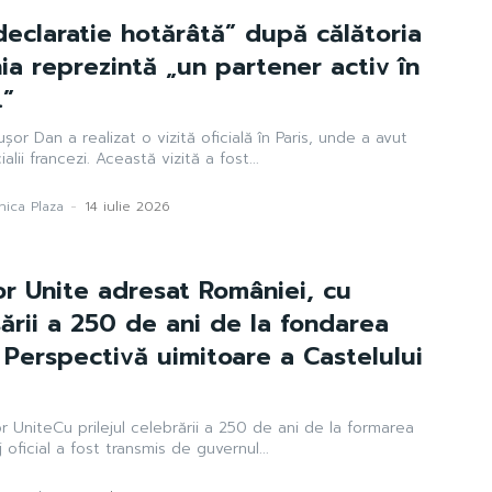
declaratie hotărâtă” după călătoria
nia reprezintă „un partener activ în
…”
cușor Dan a realizat o vizită oficială în Paris, unde a avut
ialii francezi. Această vizită a fost...
ica Plaza
-
14 iulie 2026
or Unite adresat României, cu
sării a 250 de ani de la fondarea
. Perspectivă uimitoare a Castelului
lor UniteCu prilejul celebrării a 250 de ani de la formarea
oficial a fost transmis de guvernul...