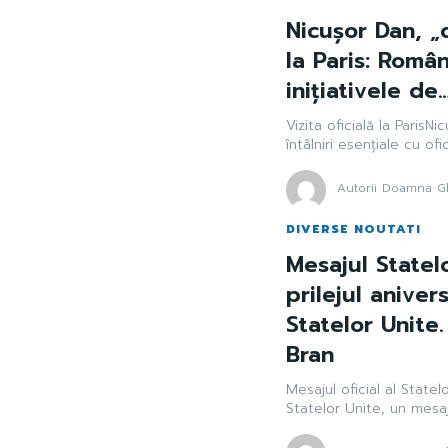
Nicușor Dan, „
la Paris: Româ
inițiativele de
Vizita oficială la ParisNi
întâlniri esențiale cu ofic
Autorii Doamna Gh
DIVERSE NOUTATI
Mesajul Statel
prilejul aniver
Statelor Unite
Bran
Mesajul oficial al State
Statelor Unite, un mesaj 