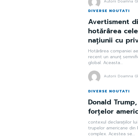
Autorii Doamna Gh
DIVERSE NOUTATI
Avertisment d
hotărârea cele
națiunii cu priv
Hotărârea companiei ae
recent un anunț semnifi
global. Aceasta...
Autorii Doamna Gh
DIVERSE NOUTATI
Donald Trump,
forțelor ameri
contexul declarațiilor l
trupelor americane din R
complex. Acestea se...