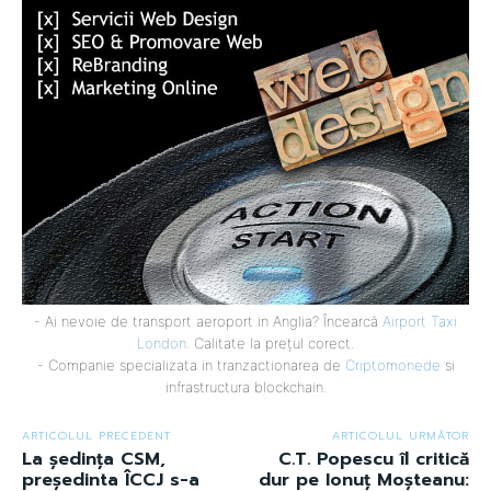
- Ai nevoie de transport aeroport in Anglia? Încearcă
Airport Taxi
London
. Calitate la prețul corect.
- Companie specializata in tranzactionarea de
Criptomonede
si
infrastructura blockchain.
ARTICOLUL PRECEDENT
ARTICOLUL URMĂTOR
La ședința CSM,
C.T. Popescu îl critică
președinta ÎCCJ s-a
dur pe Ionuț Moșteanu: