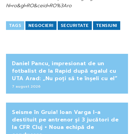
hl=ro&gl=RO&ceid=RO%3Aro
TAGS
NEGOCIERI
SECURITATE
TENSIUNI
Daniel Pancu, impresionat de un
fotbalist de la Rapid după egalul cu
UTA Arad: „Nu poți să te înșeli cu el”
7 august 2026
Seisme în Gruia! Ioan Varga l-a
destituit pe antrenor și 3 jucători de
la CFR Cluj + Noua echipă de