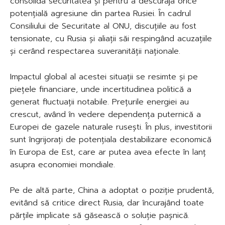
consolida securitatea și pentru a descuraja orice
potențială agresiune din partea Rusiei. În cadrul
Consiliului de Securitate al ONU, discuțiile au fost
tensionate, cu Rusia și aliații săi respingând acuzațiile
și cerând respectarea suveranității naționale.
Impactul global al acestei situații se resimte și pe
piețele financiare, unde incertitudinea politică a
generat fluctuații notabile. Prețurile energiei au
crescut, având în vedere dependența puternică a
Europei de gazele naturale rusești. În plus, investitorii
sunt îngrijorați de potențiala destabilizare economică
în Europa de Est, care ar putea avea efecte în lanț
asupra economiei mondiale.
Pe de altă parte, China a adoptat o poziție prudentă,
evitând să critice direct Rusia, dar încurajând toate
părțile implicate să găsească o soluție pașnică.