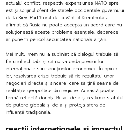
actualul conflict, respectiv expansiunea NATO spre
est și sprijinul oferit de statele occidentale guvernului
de la Kiev. Purtătorul de cuvânt al Kremlinului a
afirmat că Rusia nu poate accepta un acord care nu
soluționează aceste probleme esențiale, deoarece
ar pune în pericol securitatea națională a țării.
Mai mult, Kremlinul a subliniat că dialogul trebuie să
fie unul echitabil și că nu va ceda presiunilor
internaționale sau sancțiunilor economice. În opinia
lor, rezolvarea crizei trebuie să fie rezultatul unor
negocieri directe și sincere, care să țină seama de
realitățile geopolitice din regiune. Această poziție
fermă reflectă dorința Rusiei de a-și reafirma statutul
de putere globală și de a-și proteja sfera de
influență tradițională.
reacții internaționale și impactul