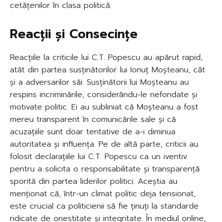
cetățenilor în clasa politică.
Reacții și Consecințe
Reacțiile la criticile lui C.T. Popescu au apărut rapid,
atât din partea susținătorilor lui Ionuț Moșteanu, cât
și a adversarilor săi. Susținătorii lui Moșteanu au
respins incriminările, considerându-le nefondate și
motivate politic. Ei au subliniat că Moșteanu a fost
mereu transparent în comunicările sale și că
acuzațiile sunt doar tentative de a-i diminua
autoritatea și influența. Pe de altă parte, criticii au
folosit declarațiile lui C.T. Popescu ca un iventiv
pentru a solicita o responsabilitate și transparență
sporită din partea liderilor politici. Aceștia au
menționat că, într-un climat politic deja tensionat,
este crucial ca politicienii să fie ținuți la standarde
ridicate de onestitate și integritate. În mediul online,