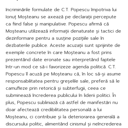
Incriminările formulate de C.T. Popescu împotriva lui
Ionuț Moșteanu se axează pe declarații percepute
ca fiind false și manipulative. Popescu afirmă că
Moșteanu utilizează informații denaturate și tactici de
dezinformare pentru a susține pozițiile sale în
dezbaterile publice. Aceste acuzații sunt sprijinite de
exemple concrete în care Moșteanu a fost prins
prezentând date eronate sau interpretând faptele
într-un mod ce să-i favorizeze agenda politică. C.T.
Popescu îl acuză pe Moșteanu că, în loc să-și asume
responsabilitatea pentru greșelile sale, preferă să le
camufleze prin retorică și subterfugii, ceea ce
subminează încrederea publicului în liderii politici. În
plus, Popescu subliniază că astfel de manifestări nu
doar afectează credibilitatea personală a lui
Moșteanu, ci contribuie și la deteriorarea generală a
discursului politic, alimentând cinismul și neîncrederea