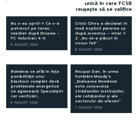
unică în care FCSB
reușește să se califice
Nu s-au oprit! » Ce s-a
Cristi Chivu a declarat în
petrecut pe teren,
mod explicit părerea sa
imediat după Dinamo –
după Juventus – Inter 1-
FC Voluntari 4-0
2: „Nu mi-a plăcut în
niciun fel!”
8 AUGUST 2026
8 AUGUST 2026
România se află în fața
Nicușor Dan, în urma
posibilității unui
hotărârii Moody’s:
blackout complet dacă
„Evaluarea României
problemele energetice
este consecința
se agravează. Specialiștii
strădaniilor instituțiilor,
cer verificări…
ale cetățenilor și ale
sectorului de afaceri”
8 AUGUST 2026
7 AUGUST 2026