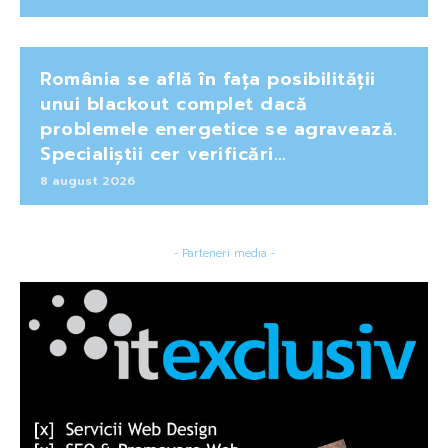
România se află în fața posibilității
unui blackout complet dacă
problemele energetice se agravează.
Specialiștii cer verificări…
8 august 2026
- Parteneri media -