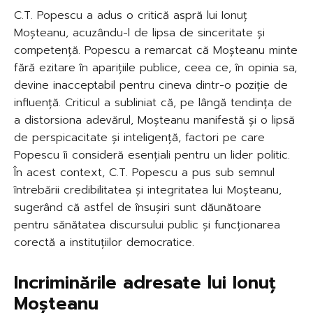
C.T. Popescu a adus o critică aspră lui Ionuț
Moșteanu, acuzându-l de lipsa de sinceritate și
competență. Popescu a remarcat că Moșteanu minte
fără ezitare în aparițiile publice, ceea ce, în opinia sa,
devine inacceptabil pentru cineva dintr-o poziție de
influență. Criticul a subliniat că, pe lângă tendința de
a distorsiona adevărul, Moșteanu manifestă și o lipsă
de perspicacitate și inteligență, factori pe care
Popescu îi consideră esențiali pentru un lider politic.
În acest context, C.T. Popescu a pus sub semnul
întrebării credibilitatea și integritatea lui Moșteanu,
sugerând că astfel de însușiri sunt dăunătoare
pentru sănătatea discursului public și funcționarea
corectă a instituțiilor democratice.
Incriminările adresate lui Ionuț
Moșteanu