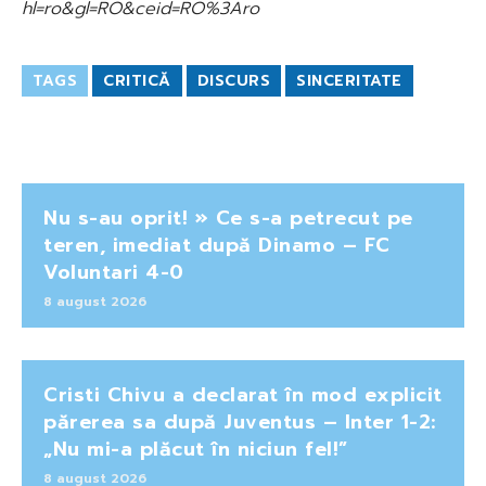
hl=ro&gl=RO&ceid=RO%3Aro
TAGS
CRITICĂ
DISCURS
SINCERITATE
Nu s-au oprit! » Ce s-a petrecut pe
teren, imediat după Dinamo – FC
Voluntari 4-0
8 august 2026
Cristi Chivu a declarat în mod explicit
părerea sa după Juventus – Inter 1-2:
„Nu mi-a plăcut în niciun fel!”
8 august 2026