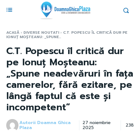
ACASĂ
DIVERSE NOUTATI
C.T. POPESCU ÎL CRITICĂ DUR PE
IONUȚ MOȘTEANU: „SPUNE...
C.T. Popescu îl critică dur
pe Ionuț Moșteanu:
„Spune neadevăruri în fața
camerelor, fără ezitare, pe
lângă faptul că este și
incompetent”
Autorii Doamna Ghica
27 noiembrie
238
Plaza
2025