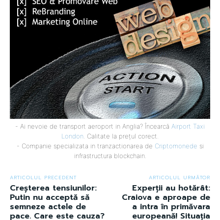
- Ai nevoie de transport aeroport in Anglia? Încearcă
Airport Taxi
London
. Calitate la prețul corect.
- Companie specializata in tranzactionarea de
Criptomonede
si
infrastructura blockchain.
ARTICOLUL PRECEDENT
ARTICOLUL URMĂTOR
Creșterea tensiunilor:
Experții au hotărât:
Putin nu acceptă să
Craiova e aproape de
semneze actele de
a intra în primăvara
pace. Care este cauza?
europeană! Situația